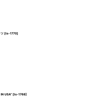
ャツ
[
ts-1770
]
IN USA”
[
ts-1768
]