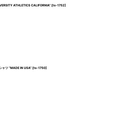
VERSITY ATHLETICS CALIFORNIA”
[
ts-1752
]
ャツ “MADE IN USA”
[
ts-1750
]