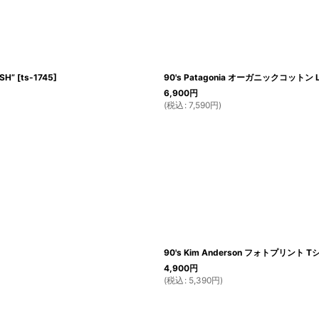
SH”
[
ts-1745
]
90's Patagonia オーガニックコットン 
6,900
円
(
税込
:
7,590
円
)
90's Kim Anderson フォトプリント 
4,900
円
(
税込
:
5,390
円
)