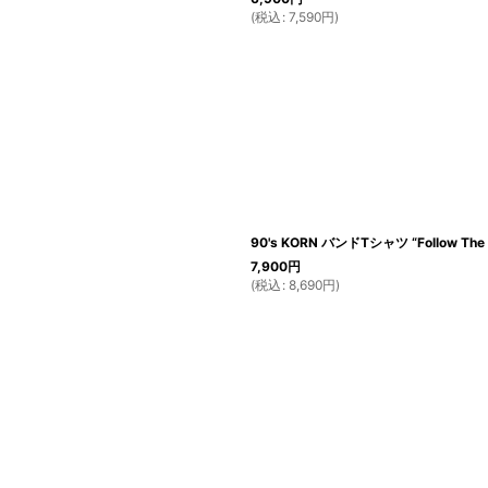
(
税込
:
7,590
円
)
90's KORN バンドTシャツ “Follow The 
7,900
円
(
税込
:
8,690
円
)