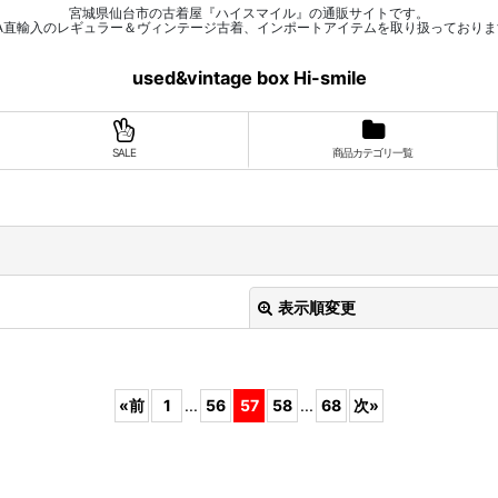
宮城県仙台市の古着屋『ハイスマイル』の通販サイトです。
SA直輸入のレギュラー＆ヴィンテージ古着、インポートアイテムを取り扱っておりま
used&vintage box Hi-smile
SALE
商品カテゴリ一覧
表示順変更
«
前
1
...
56
57
58
...
68
次
»
絞り込む