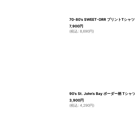
70-80's SWEET-ORR プリントTシャツ
7,900
円
(
税込
:
8,690
円
)
90's St. John's Bay ボーダー柄 Tシャ
3,900
円
(
税込
:
4,290
円
)