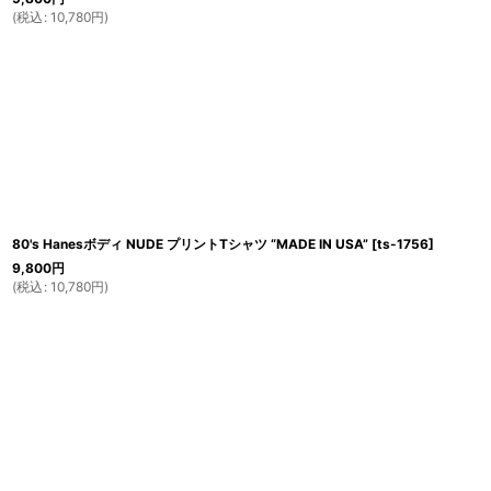
(
税込
:
10,780
円
)
80's Hanesボディ NUDE プリントTシャツ “MADE IN USA”
[
ts-1756
]
9,800
円
(
税込
:
10,780
円
)