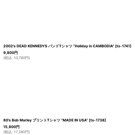
2002's DEAD KENNEDYS バンドTシャツ “Holiday in CAMBODIA”
[
ts-1741
]
9,800
円
(
税込
:
10,780
円
)
80's Bob Marley プリントTシャツ “MADE IN USA”
[
ts-1738
]
15,800
円
(
税込
:
17,380
円
)