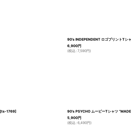
90's INDEPENDENT ロゴプリントTシ
6,900
円
(
税込
:
7,590
円
)
[
ts-1769
]
90's PSYCHO ムービーTシャツ “MADE 
5,900
円
(
税込
:
6,490
円
)