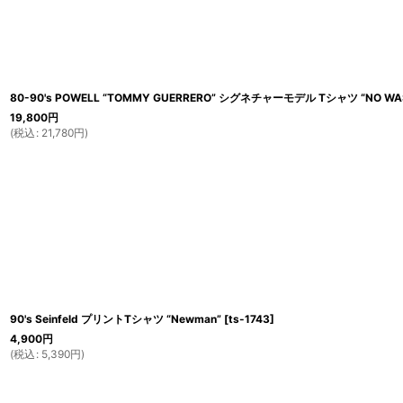
80-90's POWELL “TOMMY GUERRERO” シグネチャーモデル Tシャツ “NO WA
19,800
円
(
税込
:
21,780
円
)
90's Seinfeld プリントTシャツ “Newman”
[
ts-1743
]
4,900
円
(
税込
:
5,390
円
)