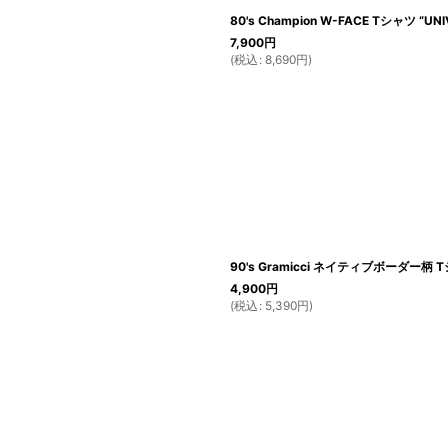
80's Champion W-FACE Tシャツ “UNI
7,900
円
(
税込
:
8,690
円
)
90's Gramicci ネイティブボーダー柄 Tシ
4,900
円
(
税込
:
5,390
円
)