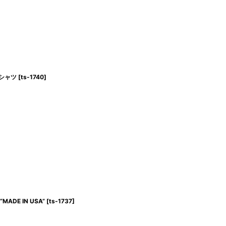
トTシャツ
[
ts-1740
]
“MADE IN USA”
[
ts-1737
]