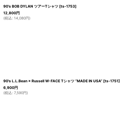
90's BOB DYLAN ツアーTシャツ
[
ts-1753
]
12,800
円
(
税込
:
14,080
円
)
90's L.L.Bean × Russell W-FACE Tシャツ “MADE IN USA”
[
ts-1751
]
6,900
円
(
税込
:
7,590
円
)