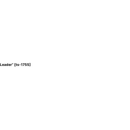
Leader”
[
ts-1755
]