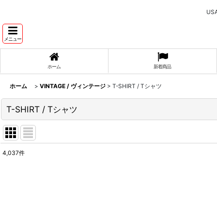
U
メニュー
ホーム
新着商品
ホーム
>
VINTAGE / ヴィンテージ
>
T-SHIRT / Tシャツ
T-SHIRT / Tシャツ
4,037
件
表示数
:
並び順
: