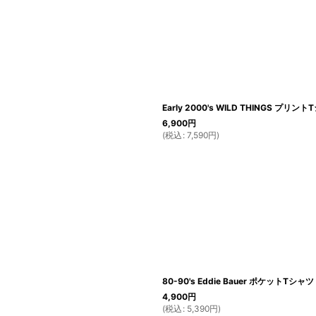
Early 2000's WILD THINGS プリン
6,900
円
(
税込
:
7,590
円
)
80-90's Eddie Bauer ポケットTシャツ 
4,900
円
(
税込
:
5,390
円
)