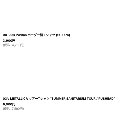
90-00's Puritan ボーダー柄 Tシャツ
[
ts-1774
]
3,900
円
(
税込
:
4,290
円
)
03's METALLICA ツアーTシャツ “SUMMER SANITARIUM TOUR / PUSHEAD”
6,900
円
(
税込
:
7,590
円
)