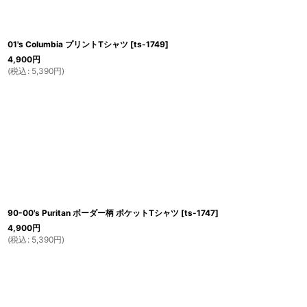
01's Columbia プリントTシャツ
[
ts-1749
]
4,900
円
(
税込
:
5,390
円
)
90-00's Puritan ボーダー柄 ポケットTシャツ
[
ts-1747
]
4,900
円
(
税込
:
5,390
円
)