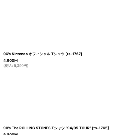
06's Nintendo オフィシャル Tシャツ
[
ts-1767
]
4,900
円
(
税込
:
5,390
円
)
90's The ROLLING STONES Tシャツ “94/95 TOUR”
[
ts-1765
]
9,800
円