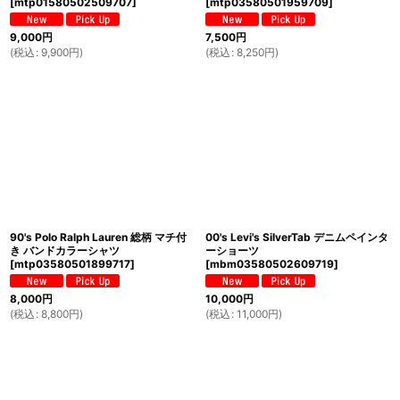
[
mtp01580502509707
]
[
mtp03580501959709
]
9,000
円
7,500
円
(
税込
:
9,900
円
)
(
税込
:
8,250
円
)
90's Polo Ralph Lauren 総柄 マチ付
00's Levi's SilverTab デニムペインタ
き バンドカラーシャツ
ーショーツ
[
mtp03580501899717
]
[
mbm03580502609719
]
8,000
円
10,000
円
(
税込
:
8,800
円
)
(
税込
:
11,000
円
)