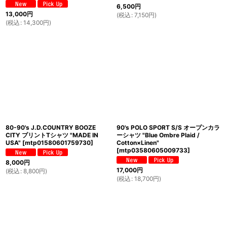
6,500
円
13,000
円
(
税込
:
7,150
円
)
(
税込
:
14,300
円
)
80-90's J.D.COUNTRY BOOZE
90's POLO SPORT S/S オープンカラ
CITY プリントTシャツ "MADE IN
ーシャツ "Blue Ombre Plaid /
USA"
[
mtp01580601759730
]
Cotton×Linen"
[
mtp03580605009733
]
8,000
円
17,000
円
(
税込
:
8,800
円
)
(
税込
:
18,700
円
)