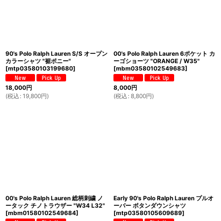
90's Polo Ralph Lauren S/S オープン
00's Polo Ralph Lauren 6ポケット カ
カラーシャツ "裾ポニー"
ーゴショーツ "ORANGE / W35"
[
mtp03580103199680
]
[
mbm03580102549683
]
18,000
円
8,000
円
(
税込
:
19,800
円
)
(
税込
:
8,800
円
)
00's Polo Ralph Lauren 総柄刺繍 ノ
Early 90's Polo Ralph Lauren プルオ
ータック チノトラウザー "W34 L32"
ーバー ボタンダウンシャツ
[
mbm01580102549684
]
[
mtp03580105609689
]