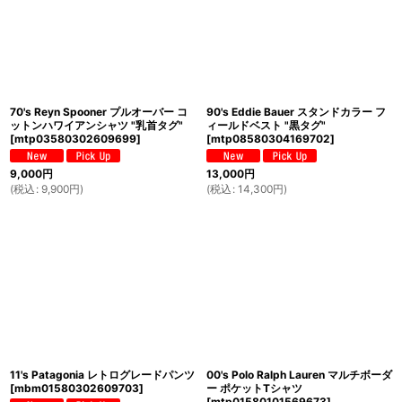
70's Reyn Spooner プルオーバー コ
90's Eddie Bauer スタンドカラー フ
ットンハワイアンシャツ "乳首タグ"
ィールドベスト "黒タグ"
[
mtp03580302609699
]
[
mtp08580304169702
]
9,000
円
13,000
円
(
税込
:
9,900
円
)
(
税込
:
14,300
円
)
11's Patagonia レトログレードパンツ
00's Polo Ralph Lauren マルチボーダ
[
mbm01580302609703
]
ー ポケットTシャツ
[
mtp01580101569673
]