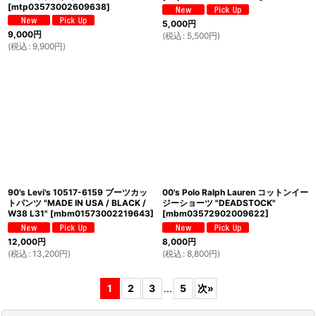
[
mtp03573002609638
]
5,000
円
9,000
円
(
税込
:
5,500
円
)
(
税込
:
9,900
円
)
90's Levi's 10517-6159 ブーツカッ
00's Polo Ralph Lauren コットンイー
トパンツ "MADE IN USA / BLACK /
ジーショーツ "DEADSTOCK"
W38 L31"
[
mbm01573002219643
]
[
mbm03572902009622
]
12,000
円
8,000
円
(
税込
:
13,200
円
)
(
税込
:
8,800
円
)
1
2
3
...
5
次
»