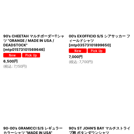
90's CHEETAH マルチボーダーTシャ
00's EXOFFICIO S/S シアサッカー フ
ツ "ORANGE / MADE IN USA /
ィールドシャツ
DEADSTOCK"
[
mtp03573101899650
]
[
mtp01573101569646
]
7,000
円
6,500
円
(
税込
:
7,700
円
)
(
税込
:
7,150
円
)
90-00's GRAMICCI S/S レギュラー
90's ST JOHN'S BAY マルチストライ
カラーシャツ "MADE IN USA"
プ柄 ボタンダウンシャツ