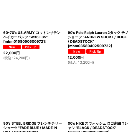
60-70's US.ARMY コットンサテン
90's Polo Ralph Lauren 2タック チノ
ベイカーパンツ "W36 L35"
ショーツ "ANDREW SHORT / BEIGE
[
mbm01580506009721
]
/ DEADSTOCK"
[
mbm03580402509722
]
22,000
円
12,000
円
(
税込
:
24,200
円
)
(
税込
:
13,200
円
)
90's STEEL BRIDGE フレンチテリー
00's NIKE スウォッシュ ロゴ刺繍 Tシ
ショーツ "FADE BLUE / MADE IN
ャツ "BLACK / DEADSTOCK"