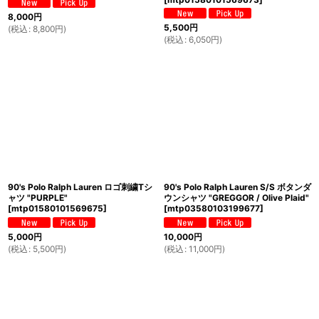
8,000
円
5,500
円
(
税込
:
8,800
円
)
(
税込
:
6,050
円
)
90's Polo Ralph Lauren ロゴ刺繍Tシ
90's Polo Ralph Lauren S/S ボタンダ
ャツ "PURPLE"
ウンシャツ "GREGGOR / Olive Plaid"
[
mtp01580101569675
]
[
mtp03580103199677
]
5,000
円
10,000
円
(
税込
:
5,500
円
)
(
税込
:
11,000
円
)