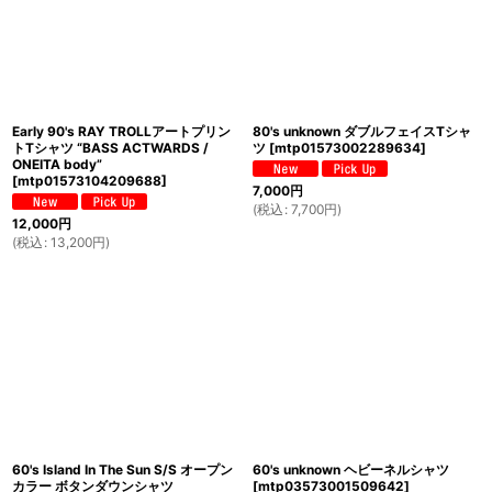
Early 90's RAY TROLLアートプリン
80's unknown ダブルフェイスTシャ
トTシャツ “BASS ACTWARDS /
ツ
[
mtp01573002289634
]
ONEITA body”
[
mtp01573104209688
]
7,000
円
(
税込
:
7,700
円
)
12,000
円
(
税込
:
13,200
円
)
60's Island In The Sun S/S オープン
60's unknown ヘビーネルシャツ
カラー ボタンダウンシャツ
[
mtp03573001509642
]