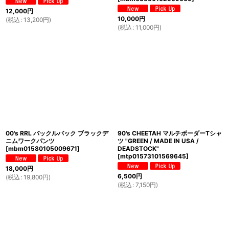
12,000
円
10,000
円
(
税込
:
13,200
円
)
(
税込
:
11,000
円
)
00's RRL バックルバック ブラックデ
90's CHEETAH マルチボーダーTシャ
ニムワークパンツ
ツ "GREEN / MADE IN USA /
[
mbm01580105009671
]
DEADSTOCK"
[
mtp01573101569645
]
18,000
円
6,500
円
(
税込
:
19,800
円
)
(
税込
:
7,150
円
)