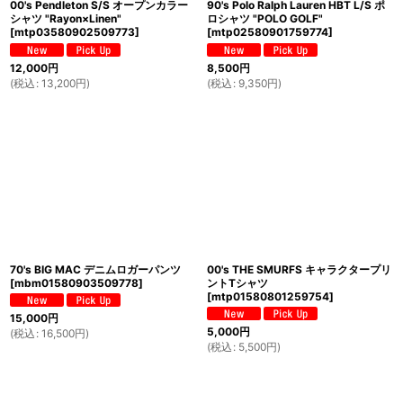
00's Pendleton S/S オープンカラー
90's Polo Ralph Lauren HBT L/S ポ
シャツ "Rayon×Linen"
ロシャツ "POLO GOLF"
[
mtp03580902509773
]
[
mtp02580901759774
]
12,000
円
8,500
円
(
税込
:
13,200
円
)
(
税込
:
9,350
円
)
70's BIG MAC デニムロガーパンツ
00's THE SMURFS キャラクタープリ
[
mbm01580903509778
]
ントTシャツ
[
mtp01580801259754
]
15,000
円
5,000
円
(
税込
:
16,500
円
)
(
税込
:
5,500
円
)