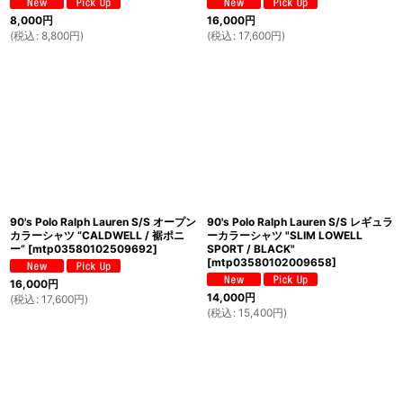
8,000
円
16,000
円
(
税込
:
8,800
円
)
(
税込
:
17,600
円
)
90's Polo Ralph Lauren S/S オープン
90's Polo Ralph Lauren S/S レギュラ
カラーシャツ “CALDWELL / 裾ポニ
ーカラーシャツ "SLIM LOWELL
ー”
[
mtp03580102509692
]
SPORT / BLACK"
[
mtp03580102009658
]
16,000
円
14,000
円
(
税込
:
17,600
円
)
(
税込
:
15,400
円
)