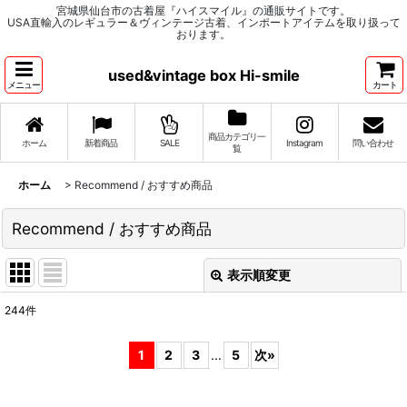
宮城県仙台市の古着屋『ハイスマイル』の通販サイトです。
USA直輸入のレギュラー＆ヴィンテージ古着、インポートアイテムを取り扱って
おります。
used&vintage box Hi-smile
メニュー
カート
商品カテゴリ一
ホーム
新着商品
SALE
Instagram
問い合わせ
覧
ホーム
>
Recommend / おすすめ商品
Recommend / おすすめ商品
表示順変更
閉じる
244
件
表示数
:
1
2
3
...
5
次
»
並び順
: