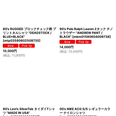
80's RUGGED ブロックチェック柄 プ
90's Polo Ralph Lauren 2タック チノ
リントネルシャツ "DEADSTOCK /
トラウザー "ANDREW PANT /
BLUE×BLACK"
BLACK"
[
mbm01580604009738
]
[
mtp03580602509735
]
14,000
円
10,000
円
(
税込
:
15,400
円
)
(
税込
:
11,000
円
)
90's Levi's SilverTab タイダイTシャ
00's NIKE ACG S/S レギュラーカラ
ツ "MADE IN USA"
ー ナイロンシャツ