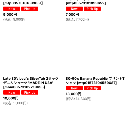
[
mtp03573101899651
]
[
mtp03573101899652
]
9,000
円
7,000
円
(
税込
:
9,900
円
)
(
税込
:
7,700
円
)
Late 80's Levi's SilverTab 2タック
80-90's Banana Republic プリントT
デニムショーツ "MADE IN USA"
シャツ
[
mtp01573104559687
]
[
mbm03573102219655
]
13,000
円
10,000
円
(
税込
:
14,300
円
)
(
税込
:
11,000
円
)