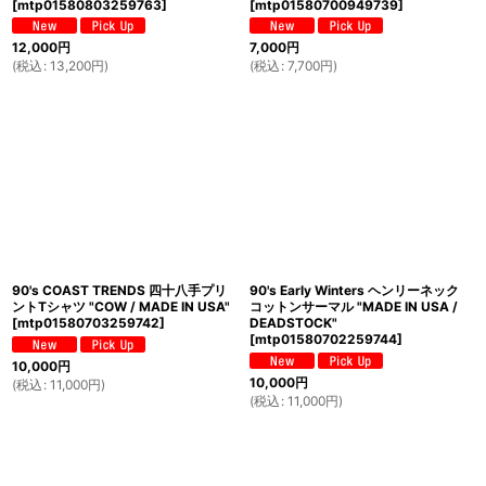
[
mtp01580803259763
]
[
mtp01580700949739
]
12,000
円
7,000
円
(
税込
:
13,200
円
)
(
税込
:
7,700
円
)
90's COAST TRENDS 四十八手プリ
90's Early Winters ヘンリーネック
ントTシャツ "COW / MADE IN USA"
コットンサーマル "MADE IN USA /
[
mtp01580703259742
]
DEADSTOCK"
[
mtp01580702259744
]
10,000
円
10,000
円
(
税込
:
11,000
円
)
(
税込
:
11,000
円
)