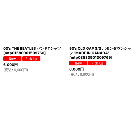
絞り込む
00's THE BEATLES バンドTシャツ
90's OLD GAP S/S ボタンダウンシャ
[
mtp01580901509766
]
ツ "MADE IN CANADA"
[
mtp03580901009769
]
6,000
円
6,000
円
(
税込
:
6,600
円
)
(
税込
:
6,600
円
)