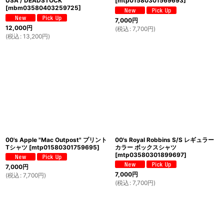
USA / DEADSTOCK"
[
mtp01580301569693
]
[
mbm03580403259725
]
7,000
円
12,000
円
(
税込
:
7,700
円
)
(
税込
:
13,200
円
)
00's Apple "Mac Outpost" プリント
00's Royal Robbins S/S レギュラー
Tシャツ
[
mtp01580301759695
]
カラー ボックスシャツ
[
mtp03580301899697
]
7,000
円
7,000
円
(
税込
:
7,700
円
)
(
税込
:
7,700
円
)