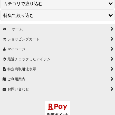
カテゴリで絞り込む
特集で絞り込む
What's New
PORTANCE
ホーム
US. Armed Forces / Fleece JKT
ショッピングカート
PWA
マイページ
Slowpe
最近チェックしたアイテム
SPECIAL / スペシャルアイテム
特定商取引法表示
VINTAGE / ヴィンテージ
ご利用案内
OTHER / バッグ 小物 etc
お問い合わせ
SHOES / 靴
DEAD STOCK / デッドストック