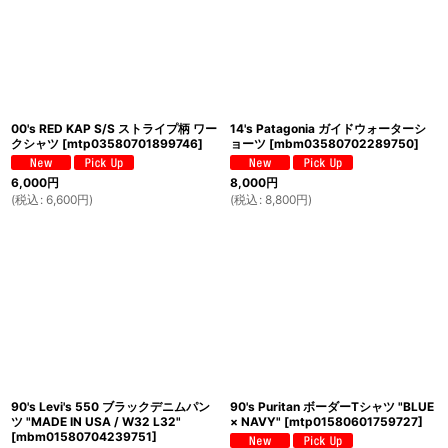
00's RED KAP S/S ストライプ柄 ワー
14's Patagonia ガイドウォーターシ
クシャツ
[
mtp03580701899746
]
ョーツ
[
mbm03580702289750
]
6,000
円
8,000
円
(
税込
:
6,600
円
)
(
税込
:
8,800
円
)
90's Levi's 550 ブラックデニムパン
90's Puritan ボーダーTシャツ "BLUE
ツ "MADE IN USA / W32 L32"
× NAVY"
[
mtp01580601759727
]
[
mbm01580704239751
]