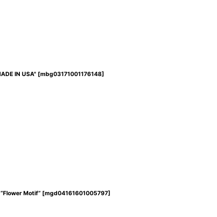
MADE IN USA"
[
mbg03171001176148
]
“Flower Motif”
[
mgd04161601005797
]