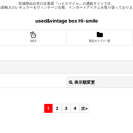
宮城県仙台市の古着屋『ハイスマイル』の通販サイトです。
SA直輸入のレギュラー＆ヴィンテージ古着、インポートアイテムを取り扱っておりま
used&vintage box Hi-smile
SALE
商品カテゴリ一覧
表示順変更
1
2
3
4
次
»
絞り込む