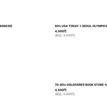
906639
]
80's USA TODAY × SEOUL OLYMP
4,000
円
(
税込
:
4,400
円
)
70-80's GOLDFARB'S BOOK ST
4,500
円
(
税込
:
4,950
円
)