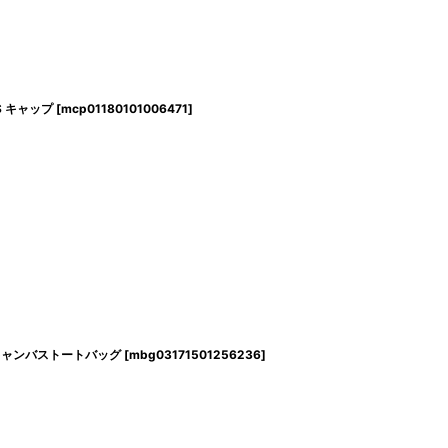
ICS キャップ
[
mcp01180101006471
]
ORE キャンバストートバッグ
[
mbg03171501256236
]