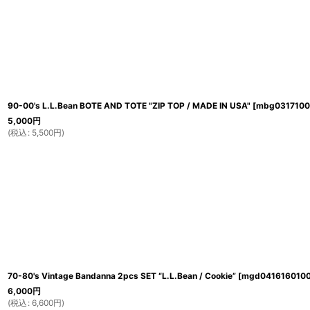
90-00's L.L.Bean BOTE AND TOTE "ZIP TOP / MADE IN USA"
[
mbg0317100
5,000
円
(
税込
:
5,500
円
)
70-80's Vintage Bandanna 2pcs SET “L.L.Bean / Cookie”
[
mgd041616010
6,000
円
(
税込
:
6,600
円
)