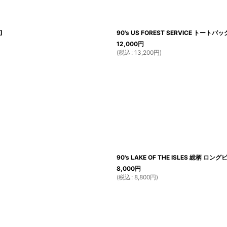
]
90's US FOREST SERVICE トートバッ
12,000
円
(
税込
:
13,200
円
)
90's LAKE OF THE ISLES 総柄 ロング
8,000
円
(
税込
:
8,800
円
)