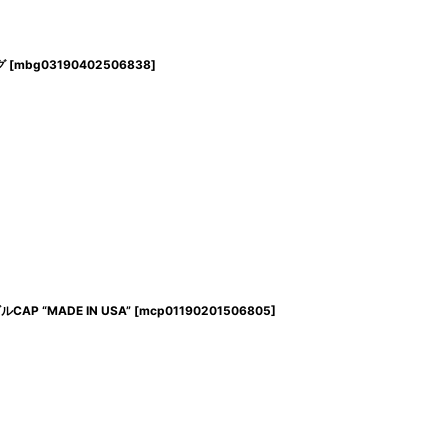
グ
[
mbg03190402506838
]
ビルCAP “MADE IN USA”
[
mcp01190201506805
]