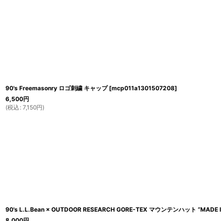
90's Freemasonry ロゴ刺繍 キャップ
[
mcp011a1301507208
]
6,500
円
(
税込
:
7,150
円
)
90's L.L.Bean × OUTDOOR RESEARCH GORE-TEX マウンテンハット “MADE I
8,000
円