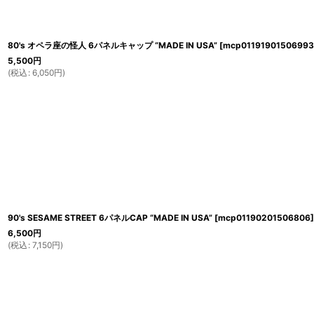
80's オペラ座の怪人 6パネルキャップ “MADE IN USA”
[
mcp01191901506993
5,500
円
(
税込
:
6,050
円
)
90's SESAME STREET 6パネルCAP “MADE IN USA”
[
mcp01190201506806
]
6,500
円
(
税込
:
7,150
円
)