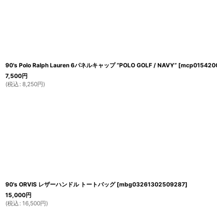
90's Polo Ralph Lauren 6パネルキャップ “POLO GOLF / NAVY”
[
mcp015420
7,500
円
(
税込
:
8,250
円
)
90's ORVIS レザーハンドル トートバッグ
[
mbg03261302509287
]
15,000
円
(
税込
:
16,500
円
)