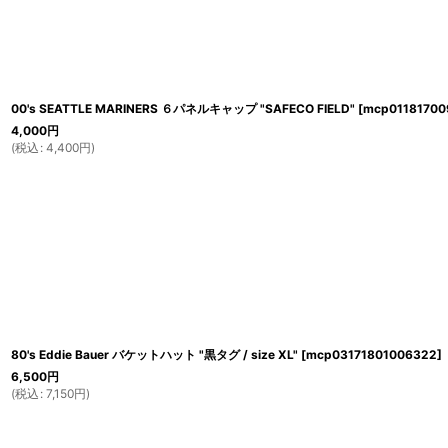
00's SEATTLE MARINERS ６パネルキャップ "SAFECO FIELD"
[
mcp01181700
4,000
円
(
税込
:
4,400
円
)
80's Eddie Bauer バケットハット "黒タグ / size XL"
[
mcp03171801006322
]
6,500
円
(
税込
:
7,150
円
)