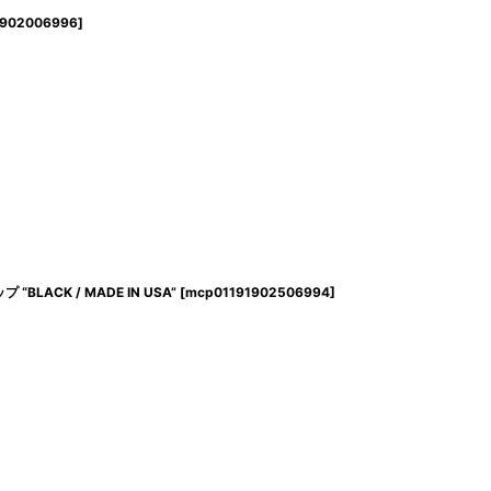
1902006996
]
“BLACK / MADE IN USA”
[
mcp01191902506994
]