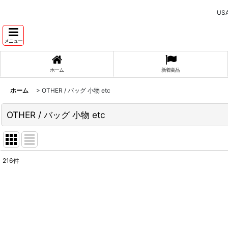
U
メニュー
ホーム
新着商品
ホーム
>
OTHER / バッグ 小物 etc
OTHER / バッグ 小物 etc
216
件
表示数
:
並び順
: