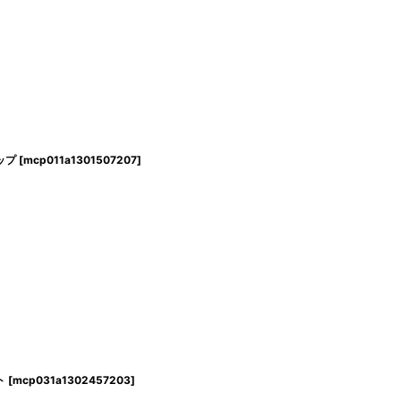
ャップ
[
mcp011a1301507207
]
ト
[
mcp031a1302457203
]