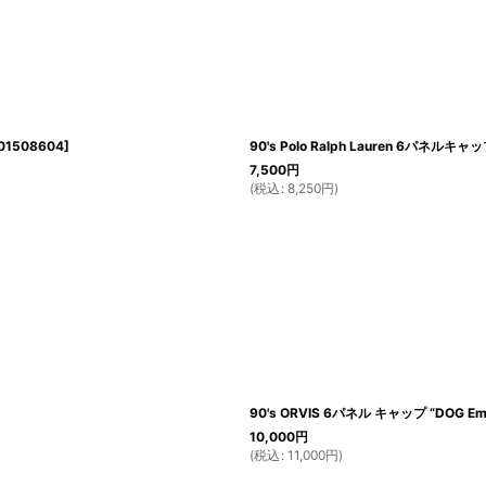
01508604
]
90's Polo Ralph Lauren 6パネルキャップ
7,500
円
(
税込
:
8,250
円
)
90's ORVIS 6パネル キャップ “DOG Embr
10,000
円
(
税込
:
11,000
円
)