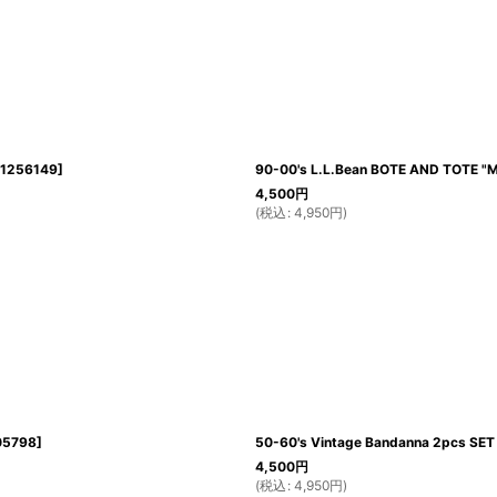
1256149
]
90-00's L.L.Bean BOTE AND TOTE "
4,500
円
(
税込
:
4,950
円
)
05798
]
50-60's Vintage Bandanna 2pcs SET 
4,500
円
(
税込
:
4,950
円
)