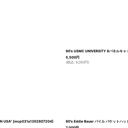
90's USMC UNIVERSITY 6パネルキ
5,500
円
(
税込
:
6,050
円
)
N USA”
[
mcp031a1302807204
]
80's Eddie Bauer パイル バケットハッ
7,000
円