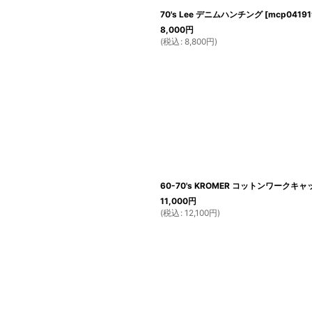
70's Lee デニムハンチング
[
mcp0419
8,000
円
(
税込
:
8,800
円
)
60-70's KROMER コットンワークキャップ 
11,000
円
(
税込
:
12,100
円
)