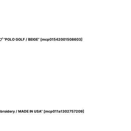
 “POLO GOLF / BEIGE”
[
mcp01542001508603
]
oidery / MADE IN USA”
[
mcp011a1302757209
]