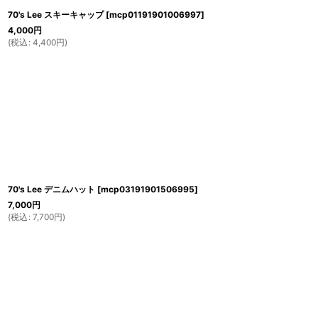
70's Lee スキーキャップ
[
mcp01191901006997
]
4,000
円
(
税込
:
4,400
円
)
70's Lee デニムハット
[
mcp03191901506995
]
7,000
円
(
税込
:
7,700
円
)