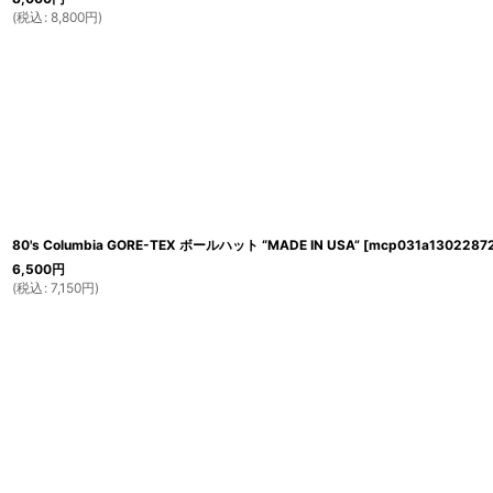
(
税込
:
8,800
円
)
80's Columbia GORE-TEX ボールハット “MADE IN USA”
[
mcp031a1302287
6,500
円
(
税込
:
7,150
円
)