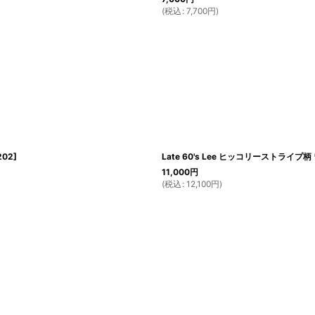
(
税込
:
7,700
円
)
202
]
Late 60's Lee ヒッコリーストライプ柄 
11,000
円
(
税込
:
12,100
円
)