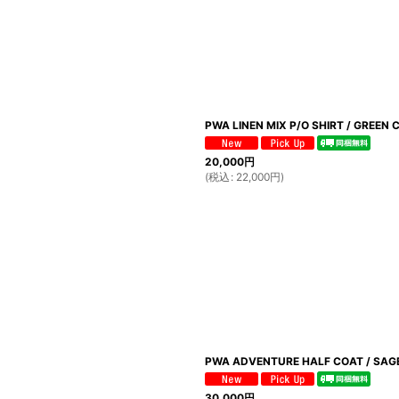
PWA LINEN MIX P/O SHIRT / GREEN 
20,000
円
(
税込
:
22,000
円
)
PWA ADVENTURE HALF COAT / SAG
30,000
円