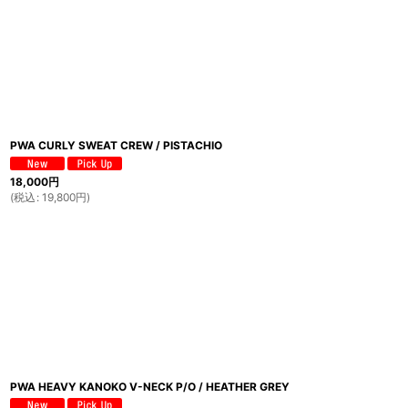
PWA CURLY SWEAT CREW / PISTACHIO
18,000
円
(
税込
:
19,800
円
)
PWA HEAVY KANOKO V-NECK P/O / HEATHER GREY