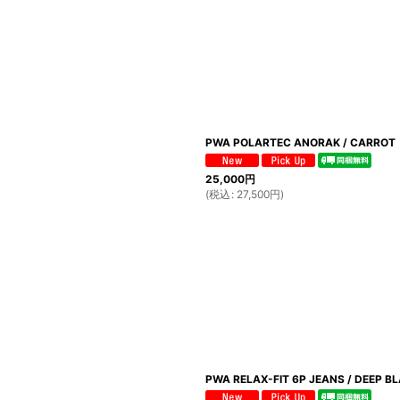
PWA POLARTEC ANORAK / CARROT
25,000
円
(
税込
:
27,500
円
)
PWA RELAX-FIT 6P JEANS / DEEP B