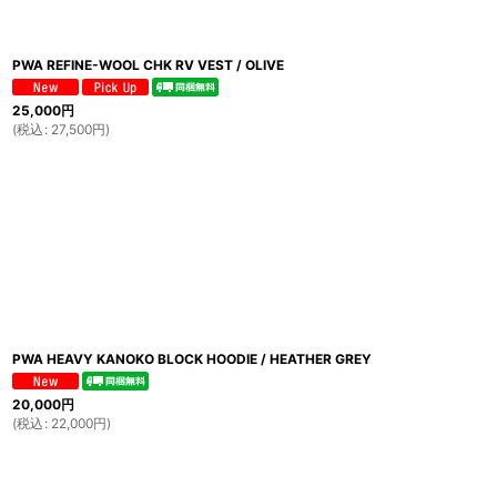
PWA REFINE-WOOL CHK RV VEST / OLIVE
25,000
円
(
税込
:
27,500
円
)
PWA HEAVY KANOKO BLOCK HOODIE / HEATHER GREY
20,000
円
(
税込
:
22,000
円
)