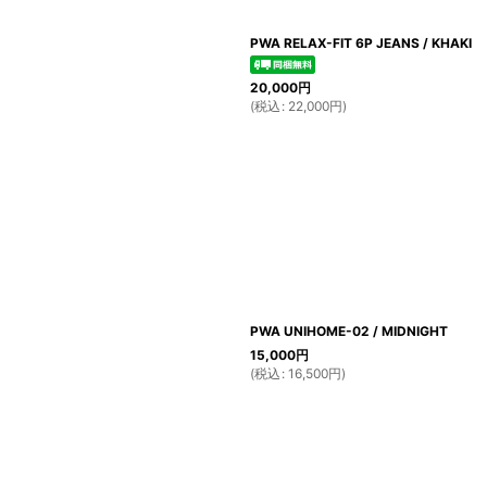
PWA RELAX-FIT 6P JEANS / KHAKI
20,000
円
(
税込
:
22,000
円
)
PWA UNIHOME-02 / MIDNIGHT
15,000
円
(
税込
:
16,500
円
)