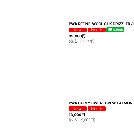
PWA REFINE-WOOL CHK DRIZZLER / 
32,000
円
(
税込
:
35,200
円
)
PWA CURLY SWEAT CREW / ALMON
18,000
円
(
税込
:
19,800
円
)