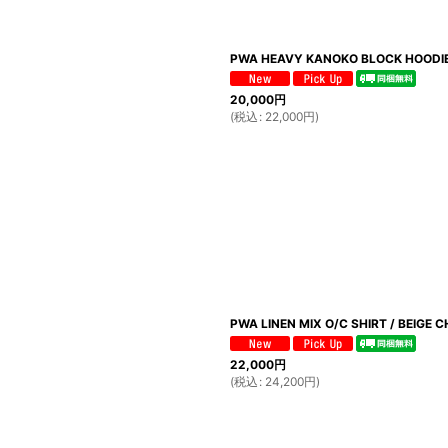
PWA HEAVY KANOKO BLOCK HOODIE
20,000
円
(
税込
:
22,000
円
)
PWA LINEN MIX O/C SHIRT / BEIGE 
22,000
円
(
税込
:
24,200
円
)