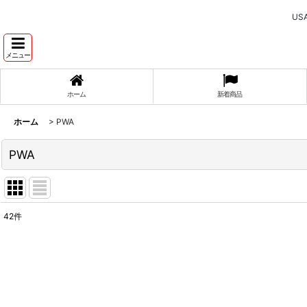
U
メニュー
ホーム
新着商品
ホーム
>
PWA
PWA
42
件
表示数
:
並び順
: