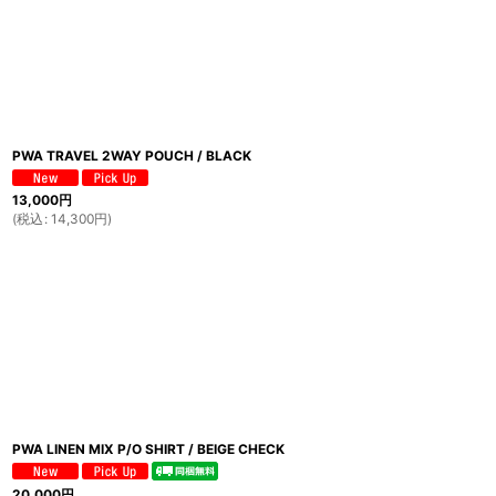
PWA TRAVEL 2WAY POUCH / BLACK
13,000
円
(
税込
:
14,300
円
)
PWA LINEN MIX P/O SHIRT / BEIGE CHECK
20,000
円