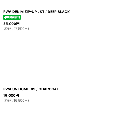
PWA DENIM ZIP-UP JKT / DEEP BLACK
25,000
円
(
税込
:
27,500
円
)
PWA UNIHOME-02 / CHARCOAL
15,000
円
(
税込
:
16,500
円
)