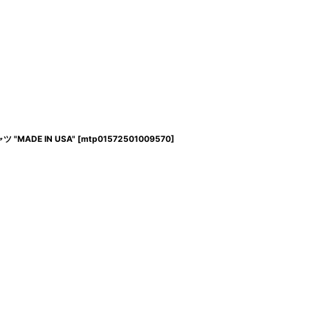
 "MADE IN USA"
[
mtp01572501009570
]