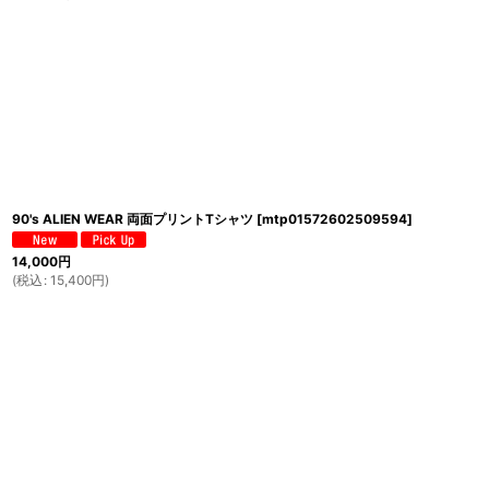
90's ALIEN WEAR 両面プリントTシャツ
[
mtp01572602509594
]
14,000
円
(
税込
:
15,400
円
)