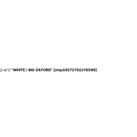
ャツ "WHITE / BIG OXFORD"
[
mtp03572702219599
]