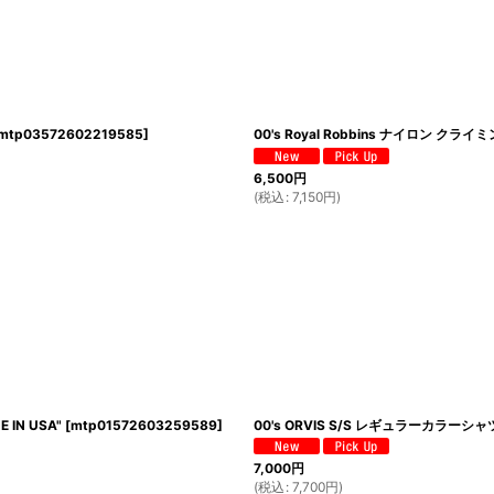
mtp03572602219585
]
00's Royal Robbins ナイロン クラ
6,500
円
(
税込
:
7,150
円
)
 IN USA"
[
mtp01572603259589
]
00's ORVIS S/S レギュラーカラーシャ
7,000
円
(
税込
:
7,700
円
)