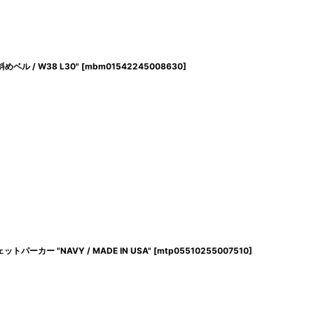
斜めベル / W38 L30"
[
mbm01542245008630
]
ットパーカー "NAVY / MADE IN USA"
[
mtp05510255007510
]