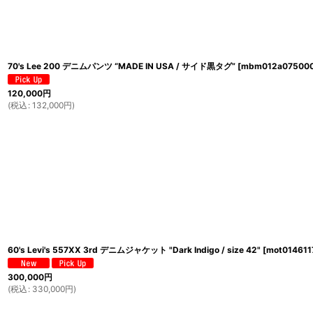
70's Lee 200 デニムパンツ “MADE IN USA / サイド黒タグ”
[
mbm012a07500
120,000
円
(
税込
:
132,000
円
)
60's Levi's 557XX 3rd デニムジャケット "Dark Indigo / size 42"
[
mot01461
300,000
円
(
税込
:
330,000
円
)