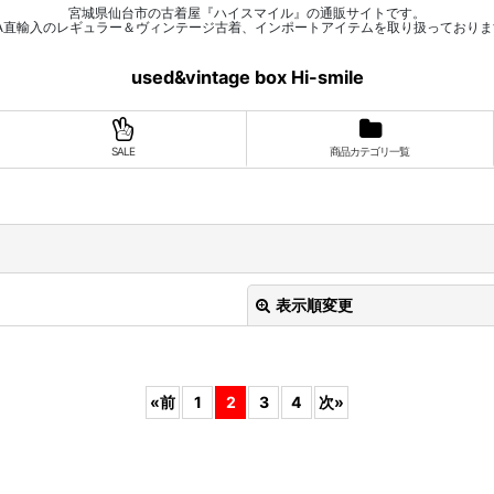
宮城県仙台市の古着屋『ハイスマイル』の通販サイトです。
SA直輸入のレギュラー＆ヴィンテージ古着、インポートアイテムを取り扱っておりま
used&vintage box Hi-smile
SALE
商品カテゴリ一覧
表示順変更
«
前
1
2
3
4
次
»
絞り込む