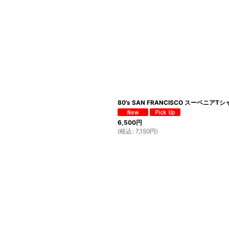
80's SAN FRANCISCO スーベニアTシャツ
6,500
円
(
税込
:
7,150
円
)