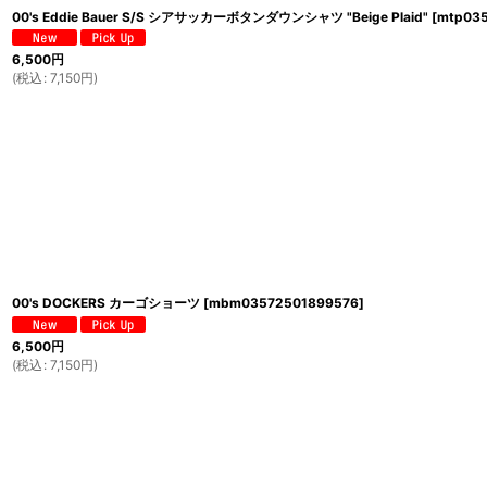
00's Eddie Bauer S/S シアサッカーボタンダウンシャツ "Beige Plaid"
[
mtp035
6,500
円
(
税込
:
7,150
円
)
00's DOCKERS カーゴショーツ
[
mbm03572501899576
]
6,500
円
(
税込
:
7,150
円
)