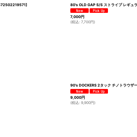
72502219571
]
80's OLD GAP S/S ストライプ レギュ
7,000
円
(
税込
:
7,700
円
)
90's DOCKERS 2タック チノトラウザー "M
9,000
円
(
税込
:
9,900
円
)