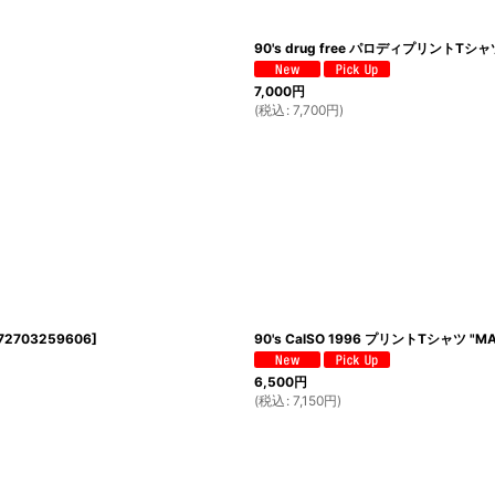
90's drug free パロディプリントTシャ
7,000
円
(
税込
:
7,700
円
)
72703259606
]
90's CalSO 1996 プリントTシャツ "MAD
6,500
円
(
税込
:
7,150
円
)