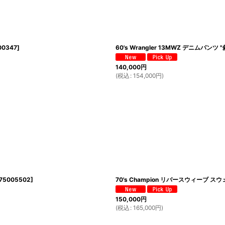
00347
]
60's Wrangler 13MWZ デニムパンツ "
140,000
円
(
税込
:
154,000
円
)
175005502
]
70's Champion リバースウィーブ スウェ
150,000
円
(
税込
:
165,000
円
)