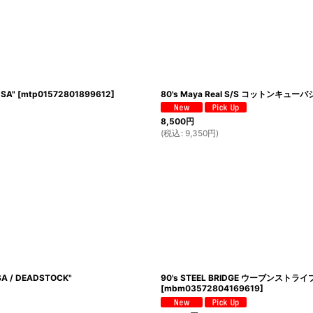
USA"
[
mtp01572801899612
]
80's Maya Real S/S コットンキュー
8,500
円
(
税込
:
9,350
円
)
A / DEADSTOCK"
90's STEEL BRIDGE ウーブンストライプ 
[
mbm03572804169619
]