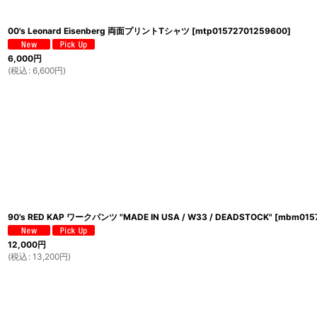
00's Leonard Eisenberg 両面プリントTシャツ
[
mtp01572701259600
]
6,000
円
(
税込
:
6,600
円
)
90's RED KAP ワークパンツ "MADE IN USA / W33 / DEADSTOCK"
[
mbm015
12,000
円
(
税込
:
13,200
円
)