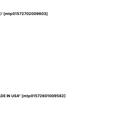
ツ
[
mtp01572702009603
]
E IN USA"
[
mtp01572601009582
]