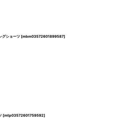
イミングショーツ
[
mbm03572601899587
]
ツ
[
mtp03572601759592
]