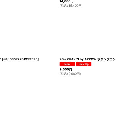
14,000
円
(
税込
:
15,400
円
)
"
[
mtp03572701959595
]
90's KHAKI'S by ARROW ボタンダウンシ
9,000
円
(
税込
:
9,900
円
)