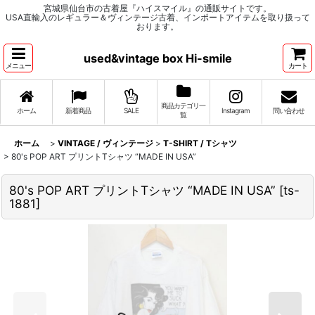
宮城県仙台市の古着屋『ハイスマイル』の通販サイトです。
USA直輸入のレギュラー＆ヴィンテージ古着、インポートアイテムを取り扱って
おります。
used&vintage box Hi-smile
メニュー
カート
商品カテゴリ一
ホーム
新着商品
SALE
Instagram
問い合わせ
覧
ホーム
>
VINTAGE / ヴィンテージ
>
T-SHIRT / Tシャツ
>
80's POP ART プリントTシャツ “MADE IN USA”
80's POP ART プリントTシャツ “MADE IN USA”
[
ts-
1881
]