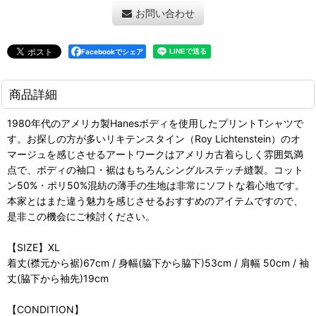
お問い合わせ
Facebookでシェア
商品詳細
1980年代のアメリカ製Hanesボディを使用したプリントTシャツで
す。お探しの方が多いリキテンスタイン（Roy Lichtenstein）のオ
マージュを感じさせるアートワークはアメリカ古着らしく雰囲気満
点で、ボディの袖口・裾はもちろんシングルステッチ縫製。コット
ン50%・ポリ50%混紡の薄手の生地は非常にソフトな着心地です。
本家とはまた違う魅力を感じさせるおすすめのアイテムですので、
是非この機会にご検討ください。
【SIZE】XL
着丈(襟元から裾)67cm / 身幅(脇下から脇下)53cm / 肩幅 50cm / 袖
丈(脇下から袖先)19cm
【CONDITION】