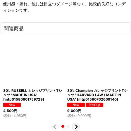
使用感・擦れ。他には目立つダメージ等なく、比較的良好なコンデ
ィションです。
関連商品
80's RUSSELL カレッジプリントTシ
80's Champion カレッジプリントTシ
ャツ "MADE IN USA"
ャツ "HARVARD LAW / MADE IN
[
mtp01580601759729
]
USA"
[
mtp01560702609140
]
4,500
円
9,000
円
(
税込
:
4,950
円
)
(
税込
:
9,900
円
)