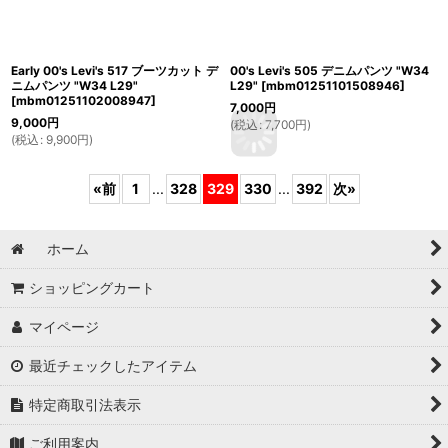
Early 00's Levi's 517 ブーツカット デ
00's Levi's 505 デニムパンツ "W34
ニムパンツ "W34 L29"
L29"
[
mbm01251101508946
]
[
mbm01251102008947
]
7,000
円
9,000
円
(
税込
:
7,700
円
)
(
税込
:
9,900
円
)
«
前
1
...
328
329
330
...
392
次
»
ホーム
ショッピングカート
マイページ
最近チェックしたアイテム
特定商取引法表示
ご利用案内