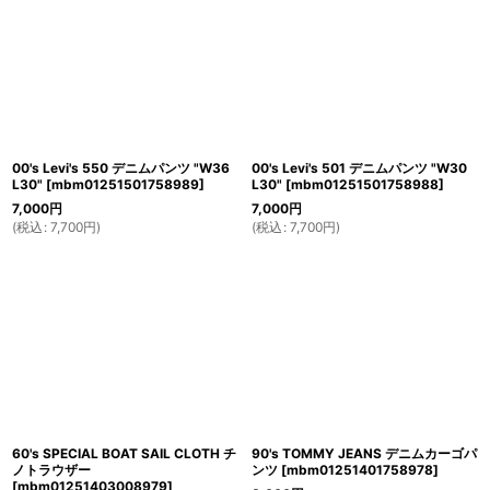
00's Levi's 550 デニムパンツ "W36
00's Levi's 501 デニムパンツ "W30
L30"
[
mbm01251501758989
]
L30"
[
mbm01251501758988
]
7,000
円
7,000
円
(
税込
:
7,700
円
)
(
税込
:
7,700
円
)
60's SPECIAL BOAT SAIL CLOTH チ
90's TOMMY JEANS デニムカーゴパ
ノトラウザー
ンツ
[
mbm01251401758978
]
[
mbm01251403008979
]