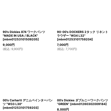
90's Dickies 874 ワークパンツ
90-00's DOCKERS 2タック リネント
"MADE IN USA / BLACK"
ラウザー "W34 L32"
[
mbm01253101509205
]
[
mbm01253101759204
]
9,000
円
7,000
円
(
税込
:
9,900
円
)
(
税込
:
7,700
円
)
00's Carhartt デニムペインターパン
00's Dickies ダブルニーワークパンツ
ツ "W33 L30"
“GREEN”
[
mbm01260302009184
]
[
mbm01253101759203
]
8,000
円