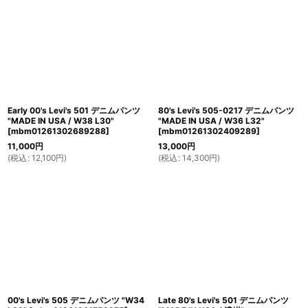
並び順
:
絞り込む
Early 00's Levi's 501 デニムパンツ
80's Levi's 505-0217 デニムパンツ
"MADE IN USA / W38 L30"
"MADE IN USA / W36 L32"
[
mbm01261302689288
]
[
mbm01261302409289
]
11,000
円
13,000
円
(
税込
:
12,100
円
)
(
税込
:
14,300
円
)
00's Levi's 505 デニムパンツ "W34
Late 80's Levi's 501 デニムパンツ