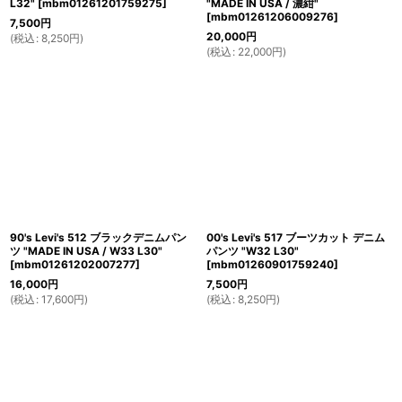
L32"
[
mbm01261201759275
]
"MADE IN USA / 濃紺"
[
mbm01261206009276
]
7,500
円
20,000
円
(
税込
:
8,250
円
)
(
税込
:
22,000
円
)
90's Levi's 512 ブラックデニムパン
00's Levi's 517 ブーツカット デニム
ツ "MADE IN USA / W33 L30"
パンツ "W32 L30"
[
mbm01261202007277
]
[
mbm01260901759240
]
16,000
円
7,500
円
(
税込
:
17,600
円
)
(
税込
:
8,250
円
)