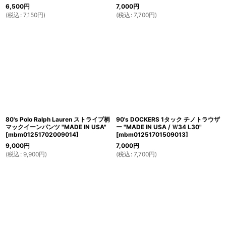
6,500
円
7,000
円
(
税込
:
7,150
円
)
(
税込
:
7,700
円
)
80's Polo Ralph Lauren ストライプ柄
90's DOCKERS 1タック チノトラウザ
マックイーンパンツ "MADE IN USA"
ー "MADE IN USA / Ｗ34 L30"
[
mbm01251702009014
]
[
mbm01251701509013
]
9,000
円
7,000
円
(
税込
:
9,900
円
)
(
税込
:
7,700
円
)