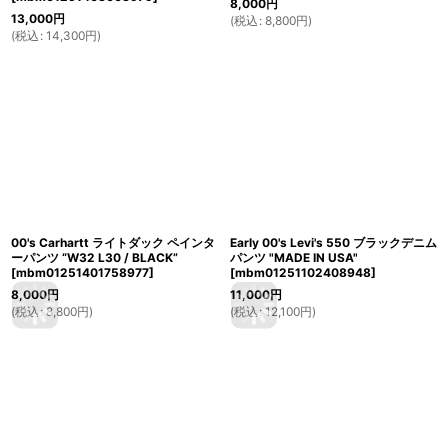
8,000
円
13,000
円
(
税込
:
8,800
円
)
(
税込
:
14,300
円
)
00's Carhartt ライトダック ペインタ
Early 00's Levi's 550 ブラックデニム
ーパンツ “W32 L30 / BLACK”
パンツ "MADE IN USA"
[
mbm01251401758977
]
[
mbm01251102408948
]
8,000
円
11,000
円
(
税込
:
8,800
円
)
(
税込
:
12,100
円
)