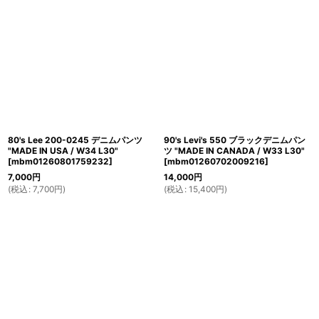
80's Lee 200-0245 デニムパンツ
90's Levi's 550 ブラックデニムパン
"MADE IN USA / W34 L30"
ツ "MADE IN CANADA / W33 L30"
[
mbm01260801759232
]
[
mbm01260702009216
]
7,000
円
14,000
円
(
税込
:
7,700
円
)
(
税込
:
15,400
円
)