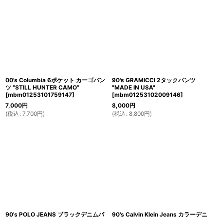
00's Columbia 6ポケット カーゴパン
90's GRAMICCI 2タックパンツ
ツ “STILL HUNTER CAMO”
"MADE IN USA"
[
mbm01253101759147
]
[
mbm01253102009146
]
7,000
円
8,000
円
(
税込
:
7,700
円
)
(
税込
:
8,800
円
)
90's POLO JEANS ブラックデニムパ
90's Calvin Klein Jeans カラーデニ