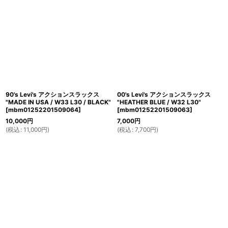
90's Levi's アクションスラックス
00's Levi's アクションスラックス
"MADE IN USA / W33 L30 / BLACK"
"HEATHER BLUE / W32 L30"
[
mbm01252201509064
]
[
mbm01252201509063
]
10,000
円
7,000
円
(
税込
:
11,000
円
)
(
税込
:
7,700
円
)