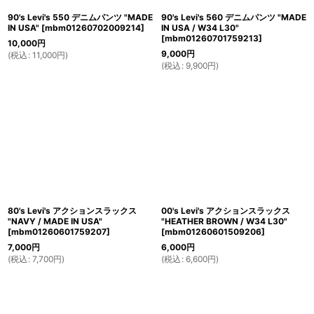
90's Levi's 550 デニムパンツ "MADE
90's Levi's 560 デニムパンツ "MADE
IN USA"
[
mbm01260702009214
]
IN USA / W34 L30"
[
mbm01260701759213
]
10,000
円
9,000
円
(
税込
:
11,000
円
)
(
税込
:
9,900
円
)
80's Levi's アクションスラックス
00's Levi's アクションスラックス
"NAVY / MADE IN USA"
"HEATHER BROWN / W34 L30"
[
mbm01260601759207
]
[
mbm01260601509206
]
7,000
円
6,000
円
(
税込
:
7,700
円
)
(
税込
:
6,600
円
)