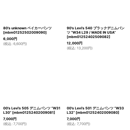
80's unknown ベイカーパンツ
90's Levi's 540 ブラックデニムパン
[
mbm01252502009090
]
ツ “W34 L29 / MADE IN USA”
[
mbm01252402509082
]
6,000
円
12,000
円
(
税込
:
6,600
円
)
(
税込
:
13,200
円
)
00's Levi's 505 デニムパンツ “W31
00's Levi's 501 デニムパンツ “W33
L30”
[
mbm01252402009081
]
L32”
[
mbm01252402009080
]
7,000
円
7,000
円
(
税込
:
7,700
円
)
(
税込
:
7,700
円
)