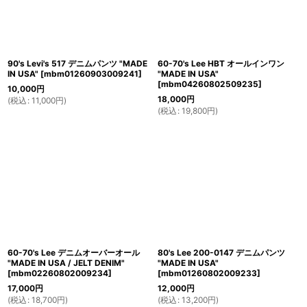
90's Levi's 517 デニムパンツ "MADE
60-70's Lee HBT オールインワン
IN USA"
[
mbm01260903009241
]
"MADE IN USA"
[
mbm04260802509235
]
10,000
円
18,000
円
(
税込
:
11,000
円
)
(
税込
:
19,800
円
)
60-70's Lee デニムオーバーオール
80's Lee 200-0147 デニムパンツ
"MADE IN USA / JELT DENIM"
"MADE IN USA"
[
mbm02260802009234
]
[
mbm01260802009233
]
17,000
円
12,000
円
(
税込
:
18,700
円
)
(
税込
:
13,200
円
)