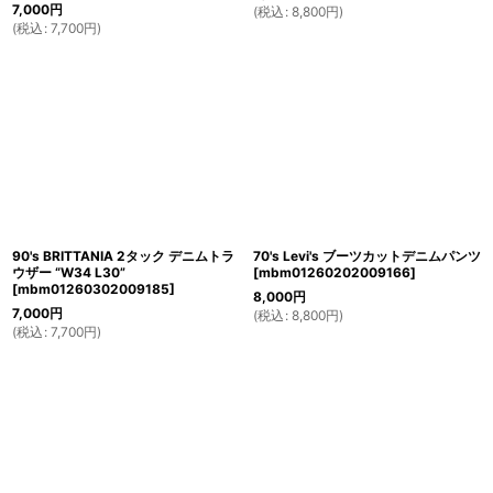
7,000
円
(
税込
:
8,800
円
)
(
税込
:
7,700
円
)
90's BRITTANIA 2タック デニムトラ
70's Levi's ブーツカットデニムパンツ
ウザー “W34 L30”
[
mbm01260202009166
]
[
mbm01260302009185
]
8,000
円
7,000
円
(
税込
:
8,800
円
)
(
税込
:
7,700
円
)