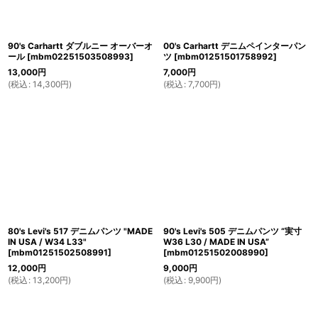
90's Carhartt ダブルニー オーバーオ
00's Carhartt デニムペインターパン
ール
[
mbm02251503508993
]
ツ
[
mbm01251501758992
]
13,000
円
7,000
円
(
税込
:
14,300
円
)
(
税込
:
7,700
円
)
80's Levi's 517 デニムパンツ "MADE
90's Levi's 505 デニムパンツ “実寸
IN USA / W34 L33"
W36 L30 / MADE IN USA”
[
mbm01251502508991
]
[
mbm01251502008990
]
12,000
円
9,000
円
(
税込
:
13,200
円
)
(
税込
:
9,900
円
)