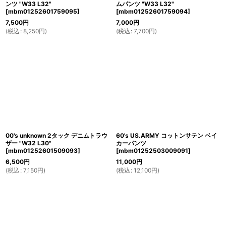
ンツ "W33 L32"
ムパンツ "W33 L32"
[
mbm01252601759095
]
[
mbm01252601759094
]
7,500
円
7,000
円
(
税込
:
8,250
円
)
(
税込
:
7,700
円
)
00's unknown 2タック デニムトラウ
60's US.ARMY コットンサテン ベイ
ザー "W32 L30"
カーパンツ
[
mbm01252601509093
]
[
mbm01252503009091
]
6,500
円
11,000
円
(
税込
:
7,150
円
)
(
税込
:
12,100
円
)