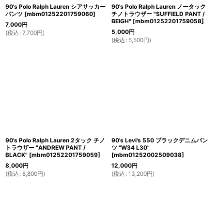
90's Polo Ralph Lauren シアサッカー
90's Polo Ralph Lauren ノータック
パンツ
[
mbm01252201759060
]
チノトラウザー "SUFFIELD PANT /
BEIGH"
[
mbm01252201759058
]
7,000
円
5,000
円
(
税込
:
7,700
円
)
(
税込
:
5,500
円
)
90's Polo Ralph Lauren 2タック チノ
90's Levi's 550 ブラックデニムパン
トラウザー "ANDREW PANT /
ツ "W34 L30"
BLACK"
[
mbm01252201759059
]
[
mbm01252002509038
]
8,000
円
12,000
円
(
税込
:
8,800
円
)
(
税込
:
13,200
円
)