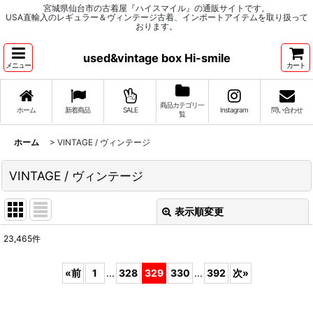
宮城県仙台市の古着屋『ハイスマイル』の通販サイトです。
USA直輸入のレギュラー＆ヴィンテージ古着、インポートアイテムを取り扱って
おります。
used&vintage box Hi-smile
メニュー
カート
商品カテゴリ一
ホーム
新着商品
SALE
Instagram
問い合わせ
覧
ホーム
>
VINTAGE / ヴィンテージ
VINTAGE / ヴィンテージ
表示順変更
閉じる
23,465
件
サブカテゴリ
:
«
前
1
...
328
329
330
...
392
次
»
表示数
: