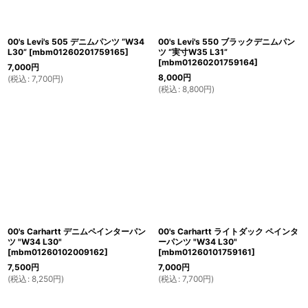
00's Levi's 505 デニムパンツ “W34
00's Levi's 550 ブラックデニムパン
L30”
[
mbm01260201759165
]
ツ “実寸W35 L31”
[
mbm01260201759164
]
7,000
円
8,000
円
(
税込
:
7,700
円
)
(
税込
:
8,800
円
)
00's Carhartt デニムペインターパン
00's Carhartt ライトダック ペインタ
ツ "W34 L30"
ーパンツ "W34 L30"
[
mbm01260102009162
]
[
mbm01260101759161
]
7,500
円
7,000
円
(
税込
:
8,250
円
)
(
税込
:
7,700
円
)