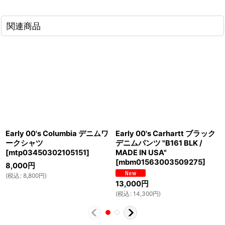
関連商品
Early 00's Columbia デニムワ
Early 00's Carhartt ブラック
ークシャツ
デニムパンツ "B161 BLK /
[
mtp03450302105151
]
MADE IN USA"
[
mbm01563003509275
]
8,000
円
(
税込
:
8,800
円
)
13,000
円
(
税込
:
14,300
円
)