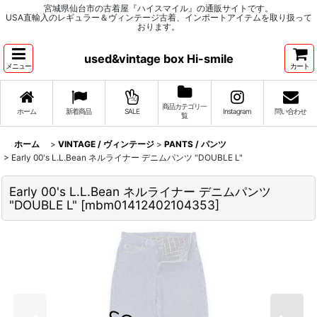
宮城県仙台市の古着屋『ハイスマイル』の通販サイトです。
USA直輸入のレギュラー＆ヴィンテージ古着、インポートアイテムを取り扱って
おります。
used&vintage box Hi-smile
メニュー
カート
商品カテゴリ一
ホーム
新着商品
SALE
Instagram
問い合わせ
覧
ホーム
>
VINTAGE / ヴィンテージ
>
PANTS / パンツ
>
Early 00's L.L.Bean ネルライナー デニムパンツ "DOUBLE L"
Early 00's L.L.Bean ネルライナー デニムパンツ
"DOUBLE L"
[
mbm01412402104353
]