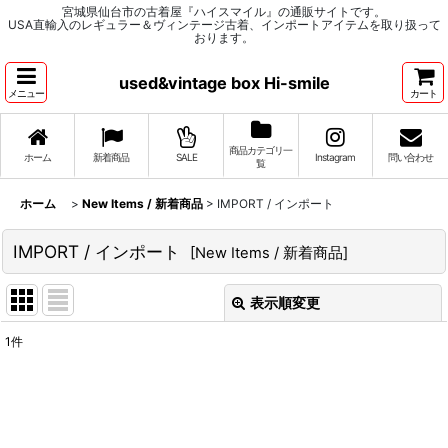
宮城県仙台市の古着屋『ハイスマイル』の通販サイトです。
USA直輸入のレギュラー＆ヴィンテージ古着、インポートアイテムを取り扱って
おります。
used&vintage box Hi-smile
メニュー
カート
商品カテゴリ一
ホーム
新着商品
SALE
Instagram
問い合わせ
覧
ホーム
>
New Items / 新着商品
>
IMPORT / インポート
IMPORT / インポート
[
New Items / 新着商品
]
表示順変更
閉じる
1
件
表示数
:
並び順
: