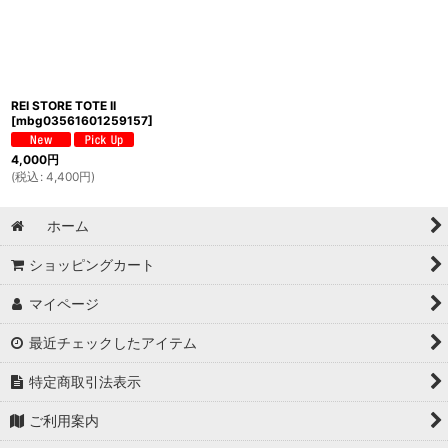
絞り込む
REI STORE TOTE II
[
mbg03561601259157
]
4,000
円
(
税込
:
4,400
円
)
ホーム
ショッピングカート
マイページ
最近チェックしたアイテム
特定商取引法表示
ご利用案内