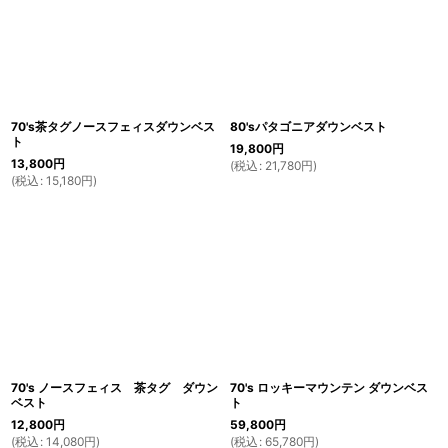
70's茶タグノースフェィスダウンベス
80'sパタゴニアダウンベスト
ト
19,800
円
13,800
円
(
税込
:
21,780
円
)
(
税込
:
15,180
円
)
70's ノースフェィス 茶タグ ダウン
70's ロッキーマウンテン ダウンベス
ベスト
ト
12,800
円
59,800
円
(
税込
:
14,080
円
)
(
税込
:
65,780
円
)