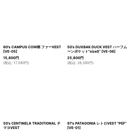
絞り込む
60's CAMPUS COW柄 ファーVEST
50's DUXBAK DUCK VEST ハーフム
[
VE-05
]
ーンポケット"sizeS”
[
VE-06
]
15,800
円
25,800
円
(
税込
:
17,380
円
)
(
税込
:
28,380
円
)
50's CENTINELA TRADITIONAL チ
97's PATAGONIA レトロVEST "PEF”
マヨVEST
[
VE-01
]