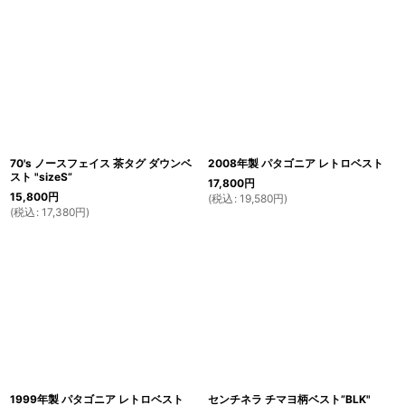
70's ノースフェイス 茶タグ ダウンベ
2008年製 パタゴニア レトロベスト
スト "sizeS”
17,800
円
15,800
円
(
税込
:
19,580
円
)
(
税込
:
17,380
円
)
1999年製 パタゴニア レトロベスト
センチネラ チマヨ柄ベスト”BLK"