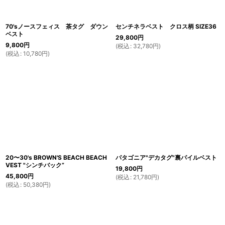
70'sノースフェィス 茶タグ ダウン
センチネラベスト クロス柄 SIZE36
ベスト
29,800
円
9,800
円
(
税込
:
32,780
円
)
(
税込
:
10,780
円
)
20〜30's BROWN'S BEACH BEACH
パタゴニア"デカタグ"裏パイルベスト
VEST "シンチバック”
19,800
円
45,800
円
(
税込
:
21,780
円
)
(
税込
:
50,380
円
)