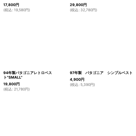
17,800
円
29,800
円
(
税込
:
19,580
円
)
(
税込
:
32,780
円
)
94年製パタゴニアレトロベス
97年製 パタゴニア シンプルベスト
ト"SMALL"
4,900
円
19,800
円
(
税込
:
5,390
円
)
(
税込
:
21,780
円
)