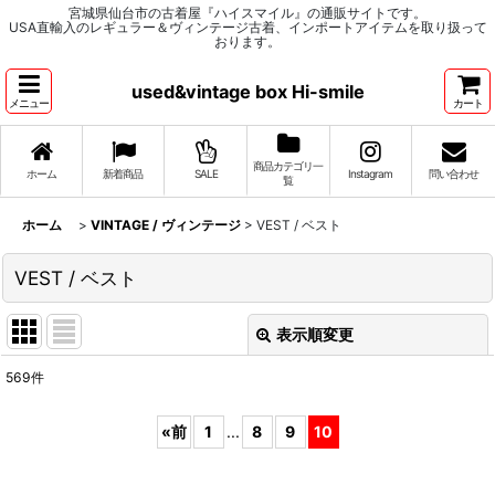
宮城県仙台市の古着屋『ハイスマイル』の通販サイトです。
USA直輸入のレギュラー＆ヴィンテージ古着、インポートアイテムを取り扱って
おります。
used&vintage box Hi-smile
メニュー
カート
商品カテゴリ一
ホーム
新着商品
SALE
Instagram
問い合わせ
覧
ホーム
>
VINTAGE / ヴィンテージ
>
VEST / ベスト
VEST / ベスト
表示順変更
閉じる
569
件
表示数
:
«
前
1
...
8
9
10
並び順
: