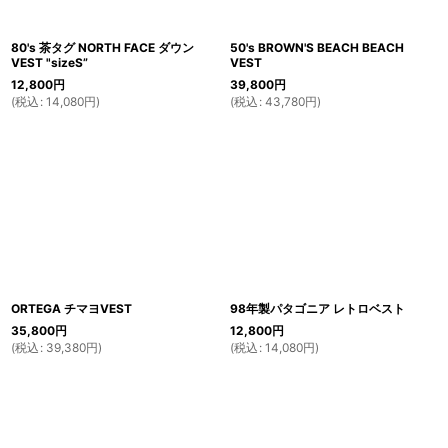
80's 茶タグ NORTH FACE ダウン
50's BROWN'S BEACH BEACH
VEST "sizeS”
VEST
12,800
円
39,800
円
(
税込
:
14,080
円
)
(
税込
:
43,780
円
)
ORTEGA チマヨVEST
98年製パタゴニア レトロベスト
35,800
円
12,800
円
(
税込
:
39,380
円
)
(
税込
:
14,080
円
)