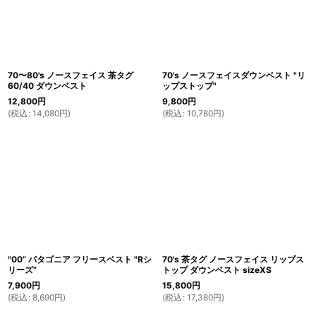
70〜80's ノースフェイス 茶タグ
70's ノースフェイスダウンベスト "リ
60/40 ダウンベスト
ップストップ"
12,800
円
9,800
円
(
税込
:
14,080
円
)
(
税込
:
10,780
円
)
"00” パタゴニア フリースベスト "Rシ
70's 茶タグ ノースフェイス リップス
リーズ”
トップ ダウンベスト sizeXS
7,900
円
15,800
円
(
税込
:
8,690
円
)
(
税込
:
17,380
円
)