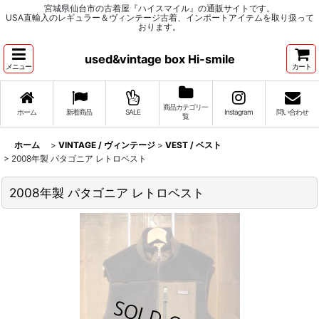
宮城県仙台市の古着屋『ハイスマイル』の通販サイトです。
USA直輸入のレギュラー＆ヴィンテージ古着、インポートアイテムを取り扱って
おります。
used&vintage box Hi-smile
メニュー
カート
商品カテゴリ一
ホーム
新着商品
SALE
Instagram
問い合わせ
覧
ホーム
>
VINTAGE / ヴィンテージ
>
VEST / ベスト
>
2008年製 パタゴニア レトロベスト
2008年製 パタゴニア レトロベスト