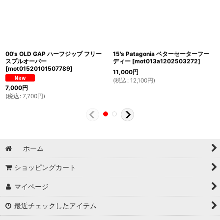
00's OLD GAP ハーフジップ フリー
15's Patagonia ベターセーターフー
スプルオーバー
ディー
[
mot013a1202503272
]
[
mot01520101507789
]
11,000
円
(
税込
:
12,100
円
)
7,000
円
(
税込
:
7,700
円
)
ホーム
ショッピングカート
マイページ
最近チェックしたアイテム