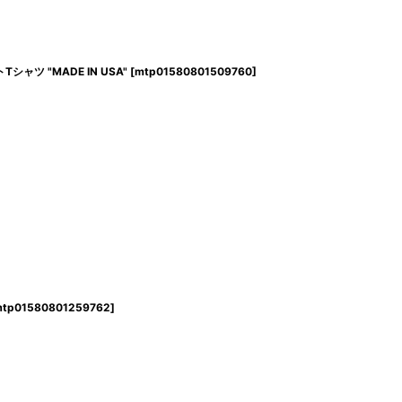
リントTシャツ "MADE IN USA"
[
mtp01580801509760
]
tp01580801259762
]