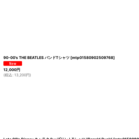
90-00's THE BEATLES バンドTシャツ
[
mtp01580902509768
]
12,000
円
(
税込
:
13,200
円
)