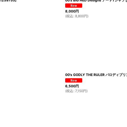
1259755
]
00's BIG HED Designs アートTシャツ
[
8,000
円
(
税込
:
8,800
円
)
00's GODLY THE RULER パロディ
6,500
円
(
税込
:
7,150
円
)