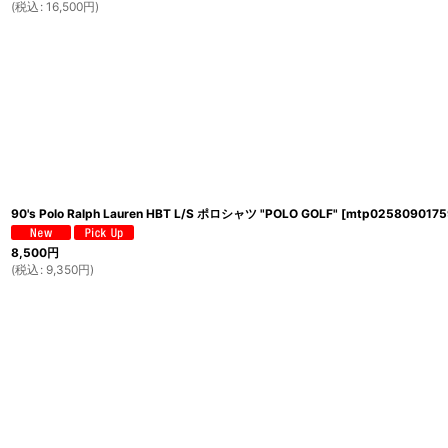
(
税込
:
16,500
円
)
90's Polo Ralph Lauren HBT L/S ポロシャツ "POLO GOLF"
[
mtp0258090175
8,500
円
(
税込
:
9,350
円
)