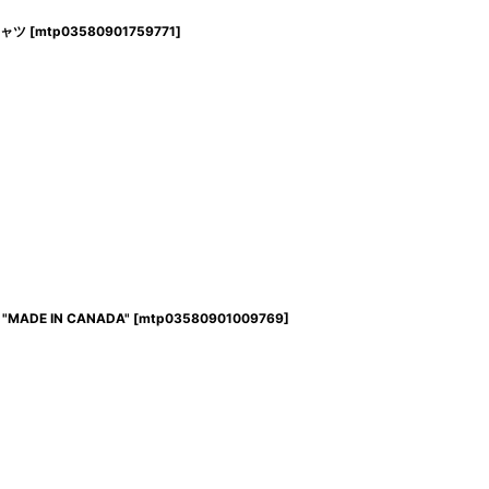
ンシャツ
[
mtp03580901759771
]
"MADE IN CANADA"
[
mtp03580901009769
]