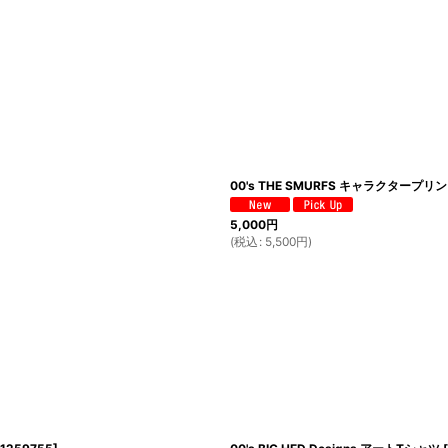
00's THE SMURFS キャラクタープ
5,000
円
(
税込
:
5,500
円
)