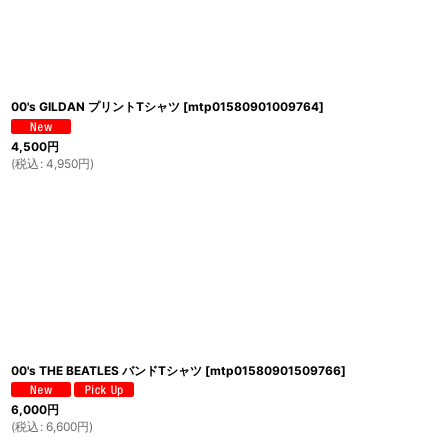
00's GILDAN プリントTシャツ
[
mtp01580901009764
]
4,500
円
(
税込
:
4,950
円
)
00's THE BEATLES バンドTシャツ
[
mtp01580901509766
]
6,000
円
(
税込
:
6,600
円
)