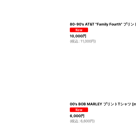
80-90's AT&T "Family Fourth" プ
10,000
円
(
税込
:
11,000
円
)
00's BOB MARLEY プリントTシャツ
[
m
6,000
円
(
税込
:
6,600
円
)