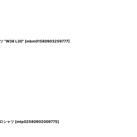
 "W38 L30"
[
mbm01580903259777
]
トポロシャツ
[
mtp02580902009775
]