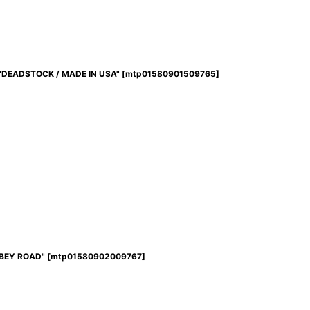
DEADSTOCK / MADE IN USA"
[
mtp01580901509765
]
BEY ROAD"
[
mtp01580902009767
]