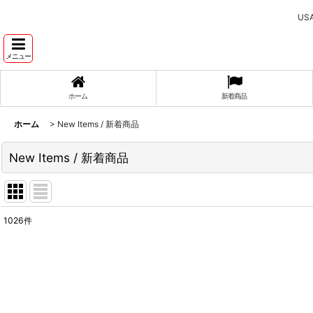
U
メニュー
ホーム
新着商品
ホーム
>
New Items / 新着商品
New Items / 新着商品
1026
件
表示数
:
並び順
: