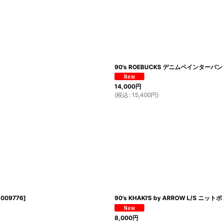
90's ROEBUCKS デニムペインターパンツ
14,000
円
(
税込
:
15,400
円
)
009776
]
90's KHAKI'S by ARROW L/S ニッ
8,000
円