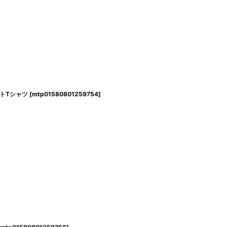
リントTシャツ
[
mtp01580801259754
]