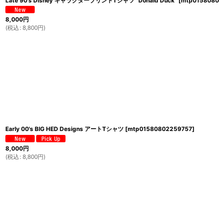
Late 90's Disney キャラクタープリントTシャツ "Donald Duck"
[
mtp0158080
8,000
円
(
税込
:
8,800
円
)
Early 00's BIG HED Designs アートTシャツ
[
mtp01580802259757
]
8,000
円
(
税込
:
8,800
円
)