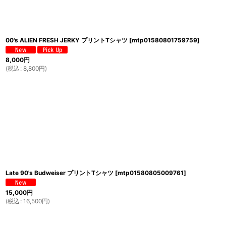
00's ALIEN FRESH JERKY プリントTシャツ
[
mtp01580801759759
]
8,000
円
(
税込
:
8,800
円
)
Late 90's Budweiser プリントTシャツ
[
mtp01580805009761
]
15,000
円
(
税込
:
16,500
円
)