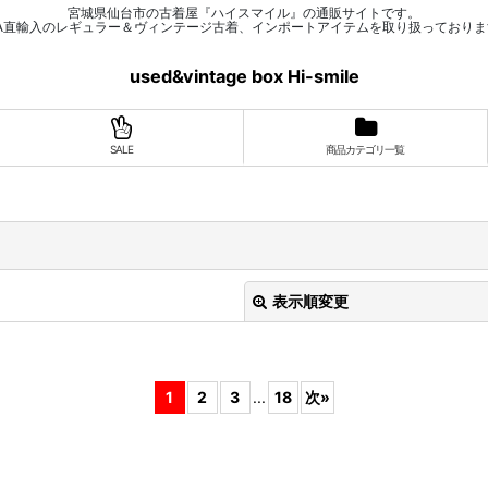
宮城県仙台市の古着屋『ハイスマイル』の通販サイトです。
SA直輸入のレギュラー＆ヴィンテージ古着、インポートアイテムを取り扱っておりま
used&vintage box Hi-smile
SALE
商品カテゴリ一覧
表示順変更
1
2
3
...
18
次
»
絞り込む