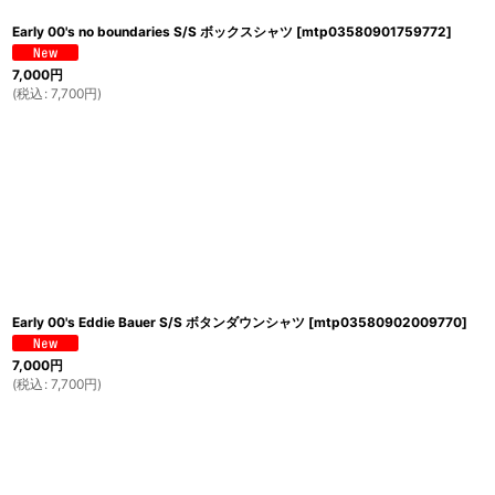
Early 00's no boundaries S/S ボックスシャツ
[
mtp03580901759772
]
7,000
円
(
税込
:
7,700
円
)
Early 00's Eddie Bauer S/S ボタンダウンシャツ
[
mtp03580902009770
]
7,000
円
(
税込
:
7,700
円
)