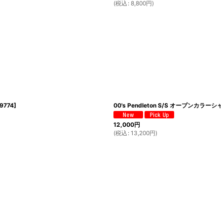
(
税込
:
8,800
円
)
9774
]
00's Pendleton S/S オープンカラーシャツ
12,000
円
(
税込
:
13,200
円
)