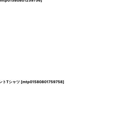
mtp01580801259756
]
プリントTシャツ
[
mtp01580801759758
]