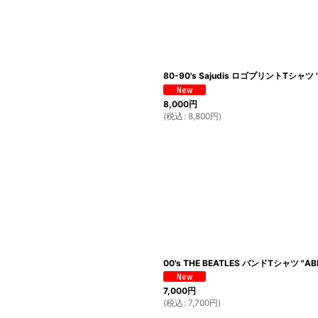
80-90's Sajudis ロゴプリントTシャツ "
8,000
円
(
税込
:
8,800
円
)
00's THE BEATLES バンドTシャツ "AB
7,000
円
(
税込
:
7,700
円
)