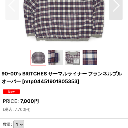
90-00's BRITCHES サーマルライナー フランネルプル
オーバー
[
mtp04451901805353
]
PRICE
:
7,000
円
(
税込
:
7,700
円
)
数量
: