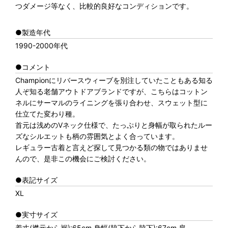
つダメージ等なく、比較的良好なコンディションです。
●製造年代
1990-2000年代
●コメント
Championにリバースウィーブを別注していたこともある知る
人ぞ知る老舗アウトドアブランドですが、こちらはコットン
ネルにサーマルのライニングを張り合わせ、スウェット型に
仕立てた変わり種。
首元は浅めのVネック仕様で、たっぷりと身幅が取られたルー
ズなシルエットも柄の雰囲気とよく合っています。
レギュラー古着と言えど探して見つかる類の物ではありませ
んので、是非この機会にご検討ください。
●表記サイズ
XL
●実寸サイズ
着丈(襟元から裾):65cm 身幅(脇下から脇下):67cm 肩