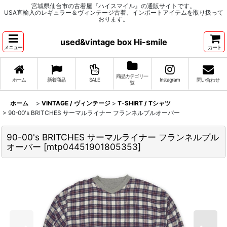
宮城県仙台市の古着屋『ハイスマイル』の通販サイトです。
USA直輸入のレギュラー＆ヴィンテージ古着、インポートアイテムを取り扱って
おります。
used&vintage box Hi-smile
メニュー
カート
商品カテゴリ一
ホーム
新着商品
SALE
Instagram
問い合わせ
覧
ホーム
>
VINTAGE / ヴィンテージ
>
T-SHIRT / Tシャツ
>
90-00's BRITCHES サーマルライナー フランネルプルオーバー
90-00's BRITCHES サーマルライナー フランネルプル
オーバー
[
mtp04451901805353
]