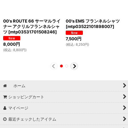
00's ROUTE 66 サーマルライ
00's EMS フランネルシャツ
ナー アクリルフランネルシャ
[
mtp03522101898007
]
ツ
[
mtp03531701508246
]
7,500
円
8,000
円
(
税込
:
8,250
円
)
(
税込
:
8,800
円
)
ホーム
ショッピングカート
マイページ
最近チェックしたアイテム