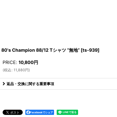
80's Champion 88/12 Tシャツ “無地”
[
ts-939
]
PRICE
:
10,800
円
(
税込
:
11,880
円
)
返品・交換に関する重要事項
Facebookでシェア