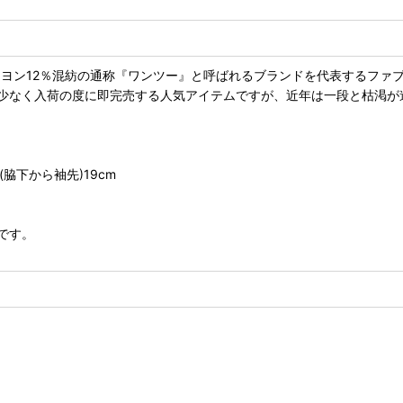
レーヨン12％混紡の通称『ワンツー』と呼ばれるブランドを代表するフ
が少なく入荷の度に即完売する人気アイテムですが、近年は一段と枯渇
丈(脇下から袖先)19cm
です。