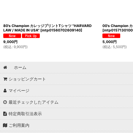
80's Champion カレッジプリントTシャツ "HARVARD
00's Champio
LAW / MADE IN USA"
[
mtp01560702609140
]
[
mtp015713010
9,000
円
5,000
円
(
税込
:
9,900
円
)
(
税込
:
5,500
円
)
ホーム
ショッピングカート
マイページ
最近チェックしたアイテム
特定商取引法表示
ご利用案内