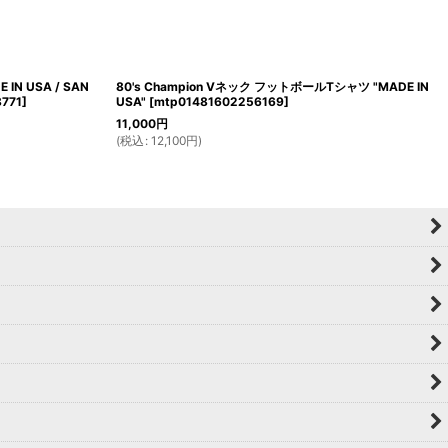
IN USA / SAN
80's Champion Vネック フットボールTシャツ "MADE IN
771
]
USA"
[
mtp01481602256169
]
11,000
円
(
税込
:
12,100
円
)