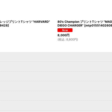
n カレッジプリントTシャツ "HARVARD"
80's Champion プリントTシャツ "MADE 
09428
]
DIEGO CHARGER"
[
mtp01551402608
8,000
円
(
税込
:
8,800
円
)