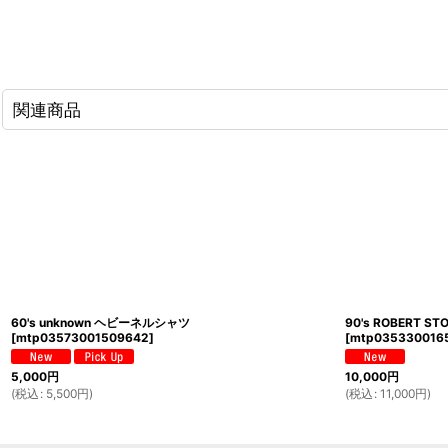
関連商品
60's unknown ヘビーネルシャツ
90's ROBERT
[
mtp03573001509642
]
[
mtp035330016
5,000
円
10,000
円
(
税込
:
5,500
円
)
(
税込
:
11,000
円
)