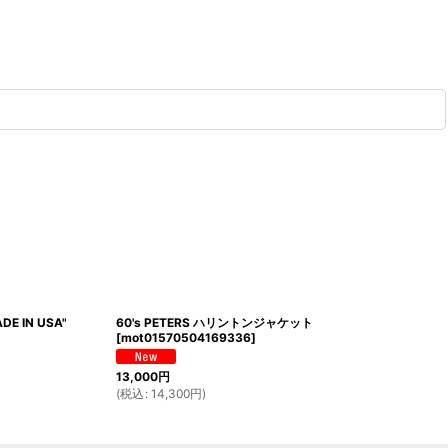
DE IN USA"
60's PETERS ハリントンジャケット
[
mot01570504169336
]
13,000
円
(
税込
:
14,300
円
)