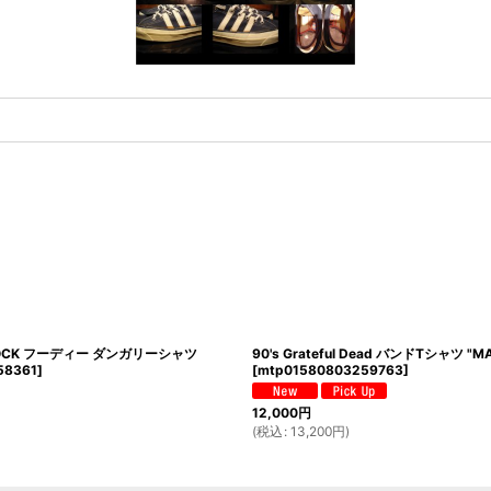
 STOCK フーディー ダンガリーシャツ
90's Grateful Dead バンドTシャツ "MA
58361
]
[
mtp01580803259763
]
12,000
円
(
税込
:
13,200
円
)