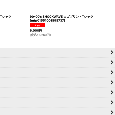
ントTシャツ
90-00's SHOCKWAVE ロゴプリントTシャツ
[
mtp01551001898737
]
6,000
円
(
税込
:
6,600
円
)