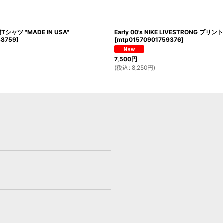
繍Tシャツ "MADE IN USA"
Early 00's NIKE LIVESTRONG プリ
88759
]
[
mtp01570901759376
]
7,500
円
(
税込
:
8,250
円
)