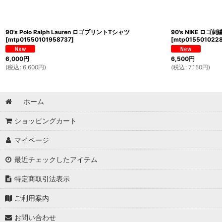
90's Polo Ralph Lauren ロゴプリントTシャツ
90's NIKE ロゴ刺
[
mtp01550101958737
]
[
mtp015501022
6,000
円
6,500
円
(
税込
:
6,600
円
)
(
税込
:
7,150
円
)
ホーム
ショッピングカート
マイページ
最近チェックしたアイテム
特定商取引法表示
ご利用案内
お問い合わせ