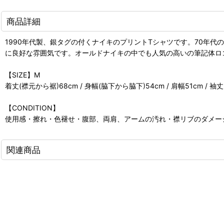
商品詳細
1990年代製、銀タグの付くナイキのプリントTシャツです。70年
に良好な雰囲気です。オールドナイキの中でも人気の高いの筆記体ロ
【SIZE】M
着丈(襟元から裾)68cm / 身幅(脇下から脇下)54cm / 肩幅51cm / 袖
【CONDITION】
使用感・擦れ・色褪せ・腹部、両肩、アームの汚れ・襟リブのダメー
関連商品