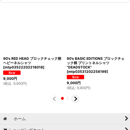
90's RED HEAD ブロックチェック柄
90's BASIC EDITIONS ブロックチェ
ヘビーネルシャツ
ック柄 プリントネルシャツ
[
mtp03522202218018
]
“DEADSTOCK”
[
mtp03531202258199
]
9,000
円
9,000
円
(
税込
:
9,900
円
)
(
税込
:
9,900
円
)
ホーム
ショッピングカート