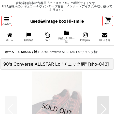
宮城県仙台市の古着屋『ハイスマイル』の通販サイトです。
USA直輸入のレギュラー＆ヴィンテージ古着、インポートアイテムを取り扱って
おります。
used&vintage box Hi-smile
メニュー
カート
商品カテゴリ一
ホーム
新着商品
SALE
Instagram
問い合わせ
覧
ホーム
>
SHOES / 靴
>
90's Converse ALLSTAR Lo "チェック柄"
90's Converse ALLSTAR Lo "チェック柄"
[
sho-043
]