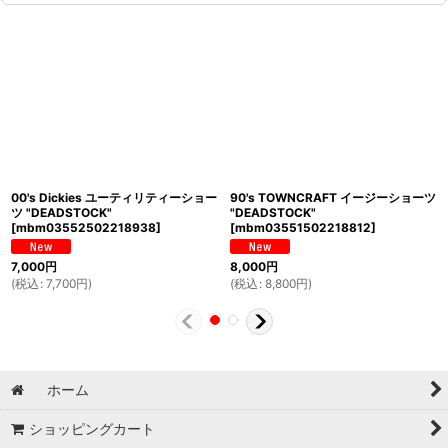
00's Dickies ユーティリティーショー
90's TOWNCRAFT イージーショーツ
ツ "DEADSTOCK"
"DEADSTOCK"
[
mbm03552502218938
]
[
mbm03551502218812
]
7,000
円
8,000
円
(
税込
:
7,700
円
)
(
税込
:
8,800
円
)
ホーム
ショッピングカート