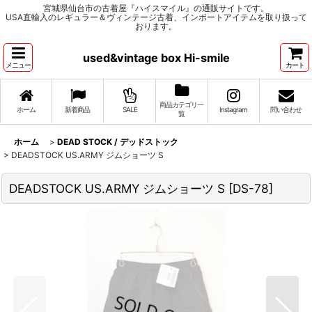
宮城県仙台市の古着屋『ハイスマイル』の通販サイトです。
USA直輸入のレギュラー＆ヴィンテージ古着、インポートアイテムを取り扱って
おります。
used&vintage box Hi-smile
メニュー
カート
商品カテゴリ一
ホーム
新着商品
SALE
Instagram
問い合わせ
覧
ホーム
>
DEAD STOCK / デッドストック
>
DEADSTOCK US.ARMY ジムショーツ S
DEADSTOCK US.ARMY ジムショーツ S
[
DS-78
]