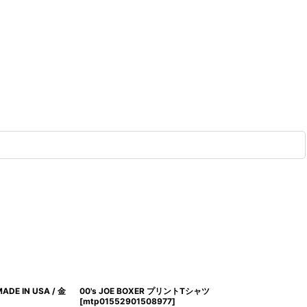
DE IN USA / 金
00's JOE BOXER プリントTシャツ
[
mtp01552901508977
]