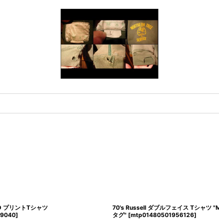
RLD プリントTシャツ
70's Russell ダブルフェイス Tシャツ "MA
59040
]
タグ"
[
mtp01480501956126
]