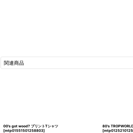
関連商品
00's got wood? プリントTシャツ
80's TROPWO
[
mtp01551501258803
]
[
mtp012521012