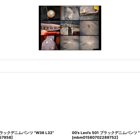
01 ブラックデニムパンツ "W36 L32"
00's Levi's 501 ブラックデニムパンツ "
57958
]
[
mbm01580702289752
]