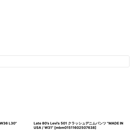
W36 L30"
Late 80's Levi's 501 クラッシュデニムパンツ "MADE IN
USA / W31"
[
mbm01511602507638
]