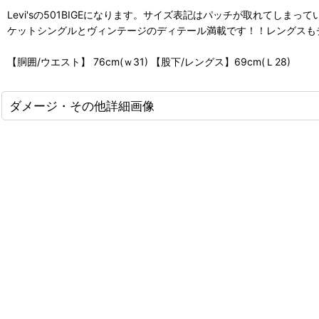
Levi'sの501BIGEになります。サイズ表記はパッチが取れて
ケットシングルとヴィンテージのディテール満載です！！レングスも
【胴囲/ウエスト】 76cm(ｗ31) 【股下/レングス】69cm(Ｌ28)
ダメージ・その他詳細画像