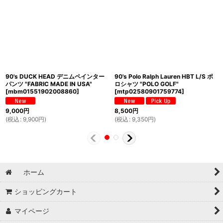
90's DUCK HEAD デニムペインター
90's Polo Ralph Lauren HBT L/S ポ
パンツ "FABRIC MADE IN USA"
ロシャツ "POLO GOLF"
[
mbm01551902008860
]
[
mtp02580901759774
]
9,000
円
8,500
円
(
税込
:
9,900
円
)
(
税込
:
9,350
円
)
ホーム
ショッピングカート
マイページ