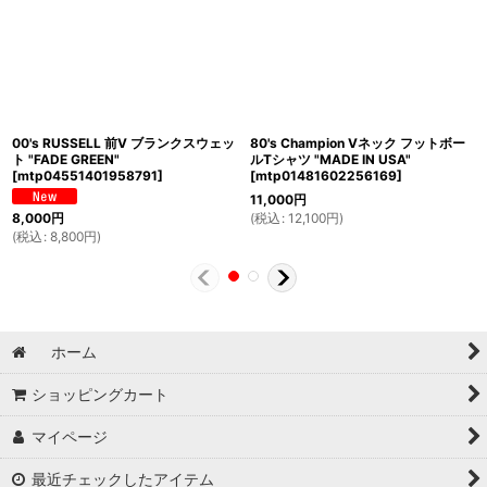
00's RUSSELL 前V ブランクスウェッ
80's Champion Vネック フットボー
ト "FADE GREEN"
ルTシャツ "MADE IN USA"
[
mtp04551401958791
]
[
mtp01481602256169
]
11,000
円
(
税込
:
12,100
円
)
8,000
円
(
税込
:
8,800
円
)
ホーム
ショッピングカート
マイページ
最近チェックしたアイテム