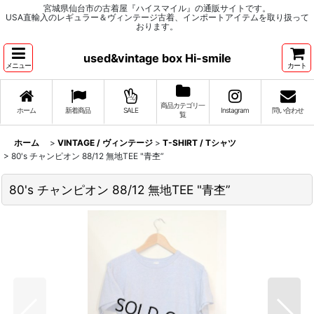
宮城県仙台市の古着屋『ハイスマイル』の通販サイトです。
USA直輸入のレギュラー＆ヴィンテージ古着、インポートアイテムを取り扱って
おります。
used&vintage box Hi-smile
メニュー
カート
商品カテゴリ一
ホーム
新着商品
SALE
Instagram
問い合わせ
覧
ホーム
>
VINTAGE / ヴィンテージ
>
T-SHIRT / Tシャツ
>
80's チャンピオン 88/12 無地TEE "青杢”
80's チャンピオン 88/12 無地TEE "青杢”