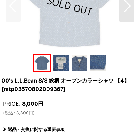
00's L.L.Bean S/S 総柄 オープンカラーシャツ 【4】
[
mtp03570802009367
]
PRICE
:
8,000
円
(
税込
:
8,800
円
)
返品・交換に関する重要事項