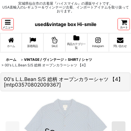
宮城県仙台市の古着屋『ハイスマイル』の通販サイトです。
USA直輸入のレギュラー＆ヴィンテージ古着、インポートアイテムを取り扱って
おります。
used&vintage box Hi-smile
メニュー
カート
商品カテゴリ一
ホーム
新着商品
SALE
Instagram
問い合わせ
覧
ホーム
>
VINTAGE / ヴィンテージ
>
SHIRT / シャツ
>
00's L.L.Bean S/S 総柄 オープンカラーシャツ 【4】
00's L.L.Bean S/S 総柄 オープンカラーシャツ 【4】
[
mtp03570802009367
]