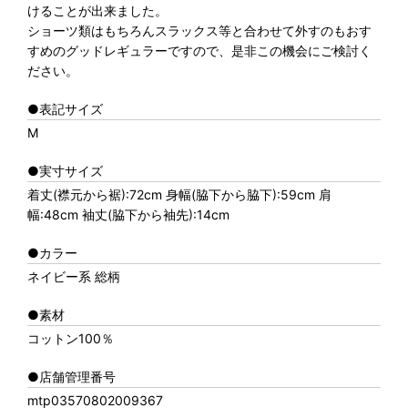
けることが出来ました。
ショーツ類はもちろんスラックス等と合わせて外すのもおす
すめのグッドレギュラーですので、是非この機会にご検討く
ださい。
●表記サイズ
M
●実寸サイズ
着丈(襟元から裾):72cm 身幅(脇下から脇下):59cm 肩
幅:48cm 袖丈(脇下から袖先):14cm
●カラー
ネイビー系 総柄
●素材
コットン100％
●店舗管理番号
mtp03570802009367