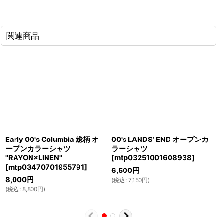
関連商品
Early 00's Columbia 総柄 オ
00's LANDS‘ END オープンカ
ープンカラーシャツ
ラーシャツ
"RAYON×LINEN"
[
mtp03251001608938
]
[
mtp03470701955791
]
6,500
円
8,000
円
(
税込
:
7,150
円
)
(
税込
:
8,800
円
)