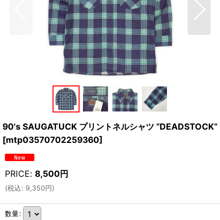
90's SAUGATUCK プリントネルシャツ “DEADSTOCK”
[
mtp03570702259360
]
PRICE
:
8,500
円
(
税込
:
9,350
円
)
数量
: