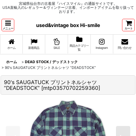
宮城県仙台市の古着屋『ハイスマイル』の通販サイトです。
USA直輸入のレギュラー＆ヴィンテージ古着、インポートアイテムを取り扱って
おります。
used&vintage box Hi-smile
メニュー
カート
商品カテゴリ一
ホーム
新着商品
SALE
Instagram
問い合わせ
覧
ホーム
>
DEAD STOCK / デッドストック
>
90's SAUGATUCK プリントネルシャツ “DEADSTOCK”
90's SAUGATUCK プリントネルシャツ
“DEADSTOCK”
[
mtp03570702259360
]