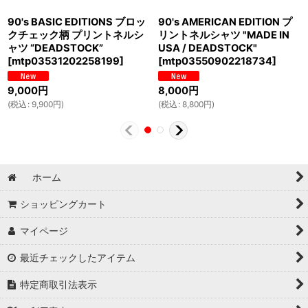
90's BASIC EDITIONS ブロッ
90's AMERICAN EDITION プ
クチェック柄 プリントネルシ
リントネルシャツ "MADE IN
ャツ “DEADSTOCK”
USA / DEADSTOCK"
[
mtp03531202258199
]
[
mtp03550902218734
]
9,000
円
8,000
円
(
税込
:
9,900
円
)
(
税込
:
8,800
円
)
ホーム
ショッピングカート
マイページ
最近チェックしたアイテム
特定商取引法表示