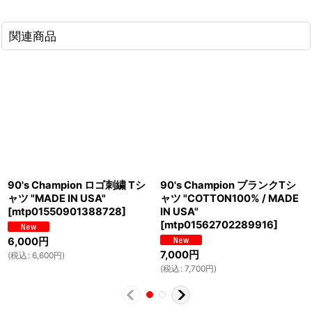
関連商品
90's Champion ロゴ刺繍 Tシ
90's Champion ブランクTシ
ャツ "MADE IN USA"
ャツ "COTTON100% / MADE
[
mtp01550901388728
]
IN USA"
[
mtp01562702289916
]
6,000
円
7,000
円
(
税込
:
6,600
円
)
(
税込
:
7,700
円
)