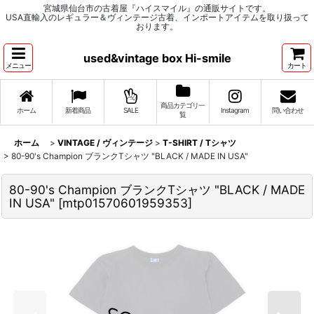
宮城県仙台市の古着屋『ハイスマイル』の通販サイトです。
USA直輸入のレギュラー＆ヴィンテージ古着、インポートアイテムを取り扱って
おります。
used&vintage box Hi-smile
メニュー
カート
商品カテゴリ一
ホーム
新着商品
SALE
Instagram
問い合わせ
覧
ホーム
>
VINTAGE / ヴィンテージ
>
T-SHIRT / Tシャツ
>
80-90's Champion ブランクTシャツ "BLACK / MADE IN USA"
80-90's Champion ブランクTシャツ "BLACK / MADE
IN USA"
[
mtp01570601959353
]