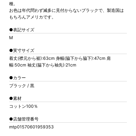
種。
お色は年代問わず滅多に見付からないブラックで、製造国は
もちろんアメリカです。
●表記サイズ
M
●実寸サイズ
着丈(襟元から裾):63cm 身幅(脇下から脇下):47cm 肩
幅:50cm 袖丈(脇下から袖先):21cm
●カラー
ブラック / 黒
●素材
コットン100％
●店舗管理番号
mtp01570601959353