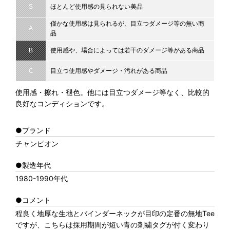
S
ほとんど使用感の見られない美品
僅かな使用感は見られるが、目立つダメージ等の無い商
A
品
B
使用感や、場合によっては若干のダメージ等がある商品
C
目立つ使用感やダメージ・汚れがある商品
使用感・擦れ・褪色。他には目立つダメージ等なく、比較的
良好なコンディションです。
●ブランド
チャンピオン
●製造年代
1980-1990年代
●コメント
程良く地厚な生地とバインダーネックが目印の定番の無地Tee
ですが、こちらは採用期間が短い青の刺繍タグが付く変わり