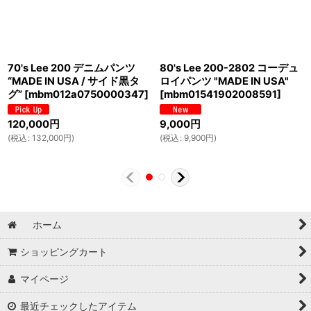
70's Lee 200 デニムパンツ
80's Lee 200-2802 コーデュ
“MADE IN USA / サイド黒タ
ロイパンツ "MADE IN USA"
グ”
[
mbm012a0750000347
]
[
mbm01541902008591
]
120,000
円
9,000
円
(
税込
:
132,000
円
)
(
税込
:
9,900
円
)
ホーム
ショッピングカート
マイページ
最近チェックしたアイテム