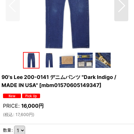
90's Lee 200-0141 デニムパンツ "Dark Indigo /
MADE IN USA"
[
mbm01570605149347
]
PRICE
:
16,000
円
(
税込
:
17,600
円
)
数量
: