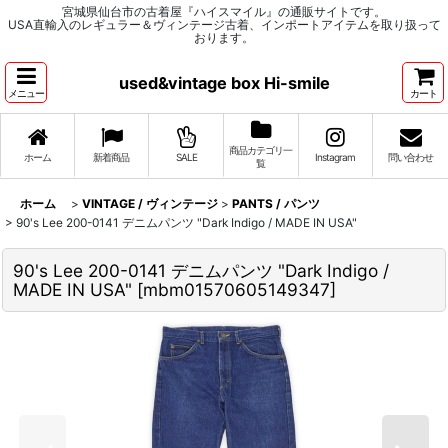
宮城県仙台市の古着屋『ハイスマイル』の通販サイトです。
USA直輸入のレギュラー＆ヴィンテージ古着、インポートアイテムを取り扱って
おります。
used&vintage box Hi-smile
メニュー
カート
商品カテゴリ一
ホーム
新着商品
SALE
Instagram
問い合わせ
覧
ホーム
>
VINTAGE / ヴィンテージ
>
PANTS / パンツ
>
90's Lee 200-0141 デニムパンツ "Dark Indigo / MADE IN USA"
90's Lee 200-0141 デニムパンツ "Dark Indigo /
MADE IN USA"
[
mbm01570605149347
]