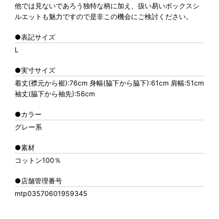
他では見ないであろう独特な柄に加え、扱い易いボックスシ
ルエットも魅力ですので是非この機会にご検討ください。
●表記サイズ
L
●実寸サイズ
着丈(襟元から裾):76cm 身幅(脇下から脇下):61cm 肩幅:51cm
袖丈(脇下から袖先):56cm
●カラー
グレー系
●素材
コットン100％
●店舗管理番号
mtp03570601959345