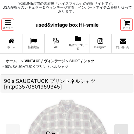
宮城県仙台市の古着屋『ハイスマイル』の通販サイトです。
USA直輸入のレギュラー＆ヴィンテージ古着、インポートアイテムを取り扱って
おります。
used&vintage box Hi-smile
メニュー
カート
商品カテゴリ一
ホーム
新着商品
SALE
Instagram
問い合わせ
覧
ホーム
>
VINTAGE / ヴィンテージ
>
SHIRT / シャツ
>
90's SAUGATUCK プリントネルシャツ
90's SAUGATUCK プリントネルシャツ
[
mtp03570601959345
]