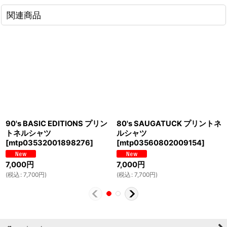
関連商品
90's BASIC EDITIONS プリン
80's SAUGATUCK プリントネ
トネルシャツ
ルシャツ
[
mtp03532001898276
]
[
mtp03560802009154
]
7,000
円
7,000
円
(
税込
:
7,700
円
)
(
税込
:
7,700
円
)