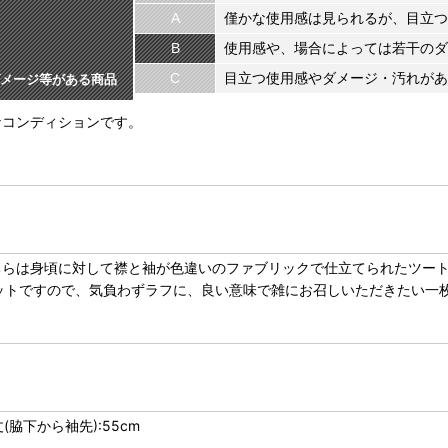
A
僅かな使用感は見られるが、目立つ
B
使用感や、場合によっては若干のダ
C
目立つ使用感やダメージ・汚れがあ
メージ等がある商品
なコンディションです。
ちらは身頃に対して襟と袖が色違いのファブリックで仕立てられたツー
ットですので、気負わずラフに、良い意味で雑にお召しいただきたい一
丈(脇下から袖先):55cm