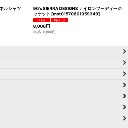
リントネルシャツ
90's SIERRA DESIGNS ナイロンフーディージ
ャケット
[
mot01570601959349
]
8,000
円
(
税込
:
8,800
円
)