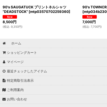
90's SAUGATUCK プリントネルシャツ
90's TOWN
“DEADSTOCK”
[
mtp03570702259360
]
[
mtp034b230
8,500
円
7,000
円
(
税込
:
9,350
円
)
(
税込
:
7,700
円
)
ホーム
ショッピングカート
マイページ
最近チェックしたアイテム
特定商取引法表示
ご利用案内
お問い合わせ