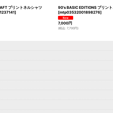
CRAFT プリントネルシャツ
90's BASIC EDITIONS プ
1237141
]
[
mtp03532001898276
]
7,000
円
(
税込
:
7,700
円
)