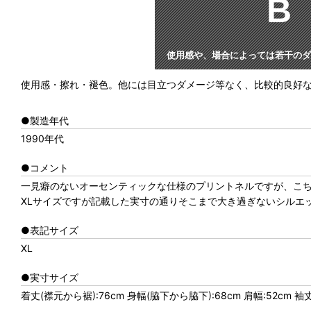
B
使用感や、場合によっては若干のダ
使用感・擦れ・褪色。他には目立つダメージ等なく、比較的良好
●製造年代
1990年代
●コメント
一見癖のないオーセンティックな仕様のプリントネルですが、こ
XLサイズですが記載した実寸の通りそこまで大き過ぎないシルエ
●表記サイズ
XL
●実寸サイズ
着丈(襟元から裾):76cm 身幅(脇下から脇下):68cm 肩幅:52cm 袖