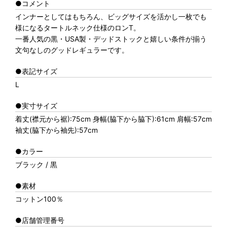
●コメント
インナーとしてはもちろん、ビッグサイズを活かし一枚でも
様になるタートルネック仕様のロンT。
一番人気の黒・USA製・デッドストックと嬉しい条件が揃う
文句なしのグッドレギュラーです。
●表記サイズ
L
●実寸サイズ
着丈(襟元から裾):75cm 身幅(脇下から脇下):61cm 肩幅:57cm
袖丈(脇下から袖先):57cm
●カラー
ブラック / 黒
●素材
コットン100％
●店舗管理番号