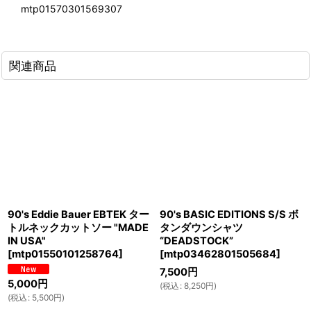
mtp01570301569307
関連商品
90's Eddie Bauer EBTEK ター
90's BASIC EDITIONS S/S ボ
トルネックカットソー "MADE
タンダウンシャツ
IN USA"
“DEADSTOCK”
[
mtp01550101258764
]
[
mtp03462801505684
]
7,500
円
5,000
円
(
税込
:
8,250
円
)
(
税込
:
5,500
円
)