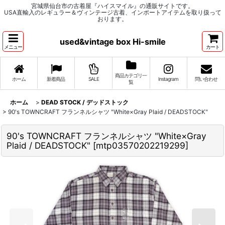
宮城県仙台市の古着屋『ハイスマイル』の通販サイトです。
USA直輸入のレギュラー＆ヴィンテージ古着、インポートアイテムを取り扱って
おります。
used&vintage box Hi-smile
メニュー
カート
商品カテゴリ一
ホーム
新着商品
SALE
Instagram
問い合わせ
覧
ホーム
>
DEAD STOCK / デッドストック
>
90's TOWNCRAFT フランネルシャツ "White×Gray Plaid / DEADSTOCK"
90's TOWNCRAFT フランネルシャツ "White×Gray
Plaid / DEADSTOCK"
[
mtp03570202219299
]