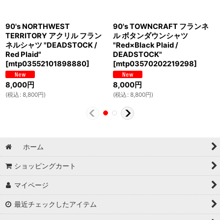
90's NORTHWEST
90's TOWNCRAFT フランネ
TERRITORY アクリル フラン
ル ボタンダウンシャツ
ネルシャツ "DEADSTOCK /
"Red×Black Plaid /
Red Plaid"
DEADSTOCK"
[
mtp03552101898880
]
[
mtp03570202219298
]
8,000
円
8,000
円
(
税込
:
8,800
円
)
(
税込
:
8,800
円
)
ホーム
ショッピングカート
マイページ
最近チェックしたアイテム