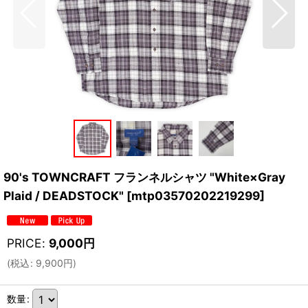
90's TOWNCRAFT フランネルシャツ "White×Gray
Plaid / DEADSTOCK"
[
mtp03570202219299
]
PRICE
:
9,000
円
(
税込
:
9,900
円
)
数量
: