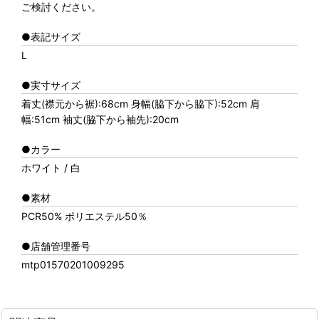
ご検討ください。
●表記サイズ
L
●実寸サイズ
着丈(襟元から裾):68cm 身幅(脇下から脇下):52cm 肩
幅:51cm 袖丈(脇下から袖先):20cm
●カラー
ホワイト / 白
●素材
PCR50% ポリエステル50％
●店舗管理番号
mtp01570201009295