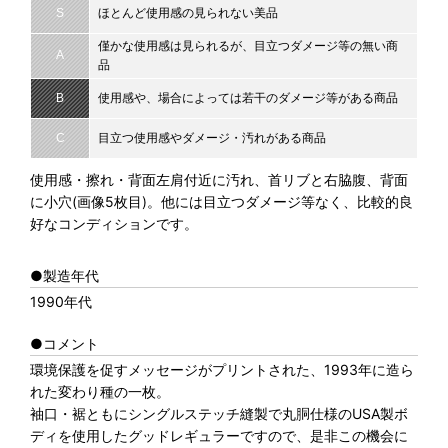
S
ほとんど使用感の見られない美品
僅かな使用感は見られるが、目立つダメージ等の無い商
A
品
B
使用感や、場合によっては若干のダメージ等がある商品
C
目立つ使用感やダメージ・汚れがある商品
使用感・擦れ・背面左肩付近に汚れ、首リブと右脇腹、背面
に小穴(画像5枚目)。他には目立つダメージ等なく、比較的良
好なコンディションです。
●製造年代
1990年代
●コメント
環境保護を促すメッセージがプリントされた、1993年に造ら
れた変わり種の一枚。
袖口・裾ともにシングルステッチ縫製で丸胴仕様のUSA製ボ
ディを使用したグッドレギュラーですので、是非この機会に