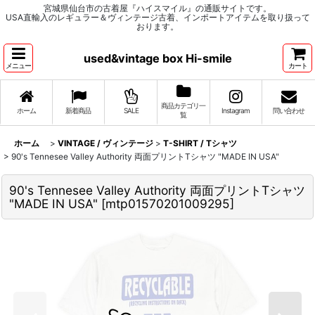
宮城県仙台市の古着屋『ハイスマイル』の通販サイトです。
USA直輸入のレギュラー＆ヴィンテージ古着、インポートアイテムを取り扱って
おります。
used&vintage box Hi-smile
メニュー
カート
商品カテゴリ一
ホーム
新着商品
SALE
Instagram
問い合わせ
覧
ホーム
>
VINTAGE / ヴィンテージ
>
T-SHIRT / Tシャツ
>
90's Tennesee Valley Authority 両面プリントTシャツ "MADE IN USA"
90's Tennesee Valley Authority 両面プリントTシャツ
"MADE IN USA"
[
mtp01570201009295
]