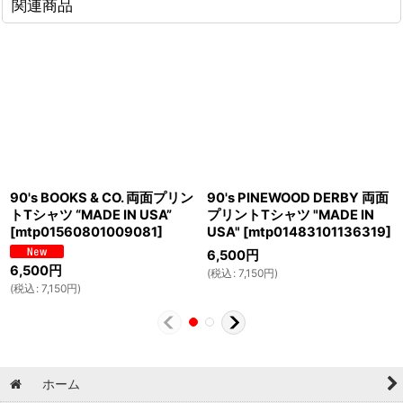
関連商品
90's BOOKS & CO. 両面プリン
90's PINEWOOD DERBY 両面
トTシャツ “MADE IN USA”
プリントTシャツ "MADE IN
[
mtp01560801009081
]
USA"
[
mtp01483101136319
]
6,500
円
6,500
円
(
税込
:
7,150
円
)
(
税込
:
7,150
円
)
ホーム