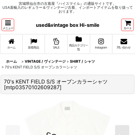
宮城県仙台市の古着屋『ハイスマイル』の通販サイトです。
USA直輸入のレギュラー＆ヴィンテージ古着、インポートアイテムを取り扱って
おります。
used&vintage box Hi-smile
メニュー
カート
商品カテゴリ一
ホーム
新着商品
SALE
Instagram
問い合わせ
覧
ホーム
>
VINTAGE / ヴィンテージ
>
SHIRT / シャツ
>
70's KENT FIELD S/S オープンカラーシャツ
70's KENT FIELD S/S オープンカラーシャツ
[
mtp03570102609287
]