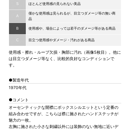
S
ほとんど使用感の見られない美品
僅かな使用感は見られるが、目立つダメージ等の無い商
A
品
B
使用感や、場合によっては若干のダメージ等がある商品
C
目立つ使用感やダメージ・汚れがある商品
使用感・擦れ・ループ欠損・胸部に汚れ（画像5枚目）。他に
は目立つダメージ等なく、比較的良好なコンディションで
す。
●製造年代
1970年代
●コメント
オーセンティックな開襟にボックスシルエットという定番の
組み合わせですが、こちらは襟に施されたハンドステッチが
魅力の一枚。
左胸に施された小さな刺繍以外には装飾のない無地に近いデ