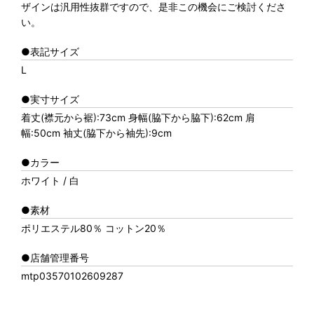
ザインは汎用性抜群ですので、是非この機会にご検討くださ
い。
●表記サイズ
L
●実寸サイズ
着丈(襟元から裾):73cm 身幅(脇下から脇下):62cm 肩
幅:50cm 袖丈(脇下から袖先):9cm
●カラー
ホワイト / 白
●素材
ポリエステル80％ コットン20％
●店舗管理番号
mtp03570102609287