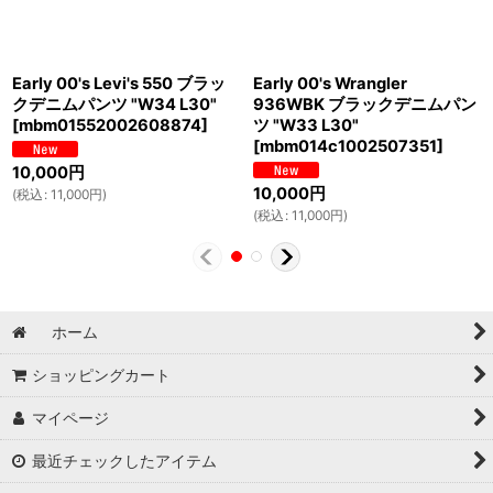
Early 00's Levi's 550 ブラッ
Early 00's Wrangler
クデニムパンツ "W34 L30"
936WBK ブラックデニムパン
[
mbm01552002608874
]
ツ "W33 L30"
[
mbm014c1002507351
]
10,000
円
10,000
円
(
税込
:
11,000
円
)
(
税込
:
11,000
円
)
ホーム
ショッピングカート
マイページ
最近チェックしたアイテム