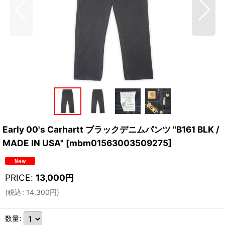
Early 00's Carhartt ブラックデニムパンツ "B161 BLK /
MADE IN USA"
[
mbm01563003509275
]
PRICE
:
13,000
円
(
税込
:
14,300
円
)
数量
: