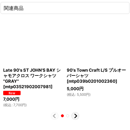
関連商品
Late 90's ST JOHN'S BAY シ
90's Town Craft L/S プルオー
ャモアクロス ワークシャツ
バーシャツ
"GRAY"
[
mtp039b0201002360
]
[
mtp03521902007981
]
5,000
円
(
税込
:
5,500
円
)
7,000
円
(
税込
:
7,700
円
)