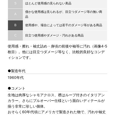
S
ほとんど使用感の見られない美品
僅かな使用感は見られるが、目立つダメージ等の無い商
A
品
B
使用感や、場合によっては若干のダメージ等がある商品
C
目立つ使用感やダメージ・汚れがある商品
使用感・擦れ・袖丈詰め・身頃の前後や袖等に汚れ（画像4-5
枚目）。他には目立つダメージ等なく、比較的良好なコンデ
ィションです。
●製造年代
1960年代
●コメント
生地は肉厚なシャモアクロス、襟はループ付きのイタリアン
カラー、さらにプルオーバー仕様という面白いディテールが
揃う非常に珍しい個体。
おそらく60年代頃にアメリカで製造された物で、汚れや袖丈