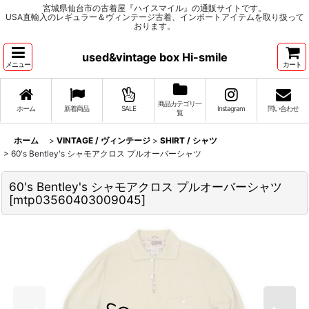
宮城県仙台市の古着屋『ハイスマイル』の通販サイトです。
USA直輸入のレギュラー＆ヴィンテージ古着、インポートアイテムを取り扱って
おります。
used&vintage box Hi-smile
メニュー
カート
商品カテゴリ一
ホーム
新着商品
SALE
Instagram
問い合わせ
覧
ホーム
>
VINTAGE / ヴィンテージ
>
SHIRT / シャツ
>
60's Bentley's シャモアクロス プルオーバーシャツ
60's Bentley's シャモアクロス プルオーバーシャツ
[
mtp03560403009045
]