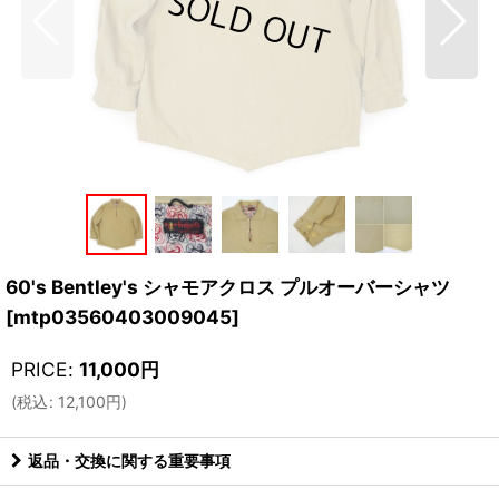
60's Bentley's シャモアクロス プルオーバーシャツ
[
mtp03560403009045
]
PRICE
:
11,000
円
(
税込
:
12,100
円
)
返品・交換に関する重要事項