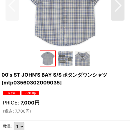
00's ST JOHN'S BAY S/S ボタンダウンシャツ
[
mtp03560302009035
]
PRICE
:
7,000
円
(
税込
:
7,700
円
)
数量
: