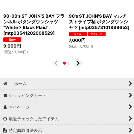
90-00's ST JOHN'S BAY フラ
90's ST JOHN'S BAY マルチ
ンネル ボタンダウンシャツ
ストライプ柄 ボタンダウンシ
“White × Black Plaid”
ャツ
[
mtp03573101899652
]
[
mtp03541202008529
]
7,000
円
9,000
円
(
税込
:
7,700
円
)
(
税込
:
9,900
円
)
ホーム
ショッピングカート
マイページ
最近チェックしたアイテム
特定商取引法表示