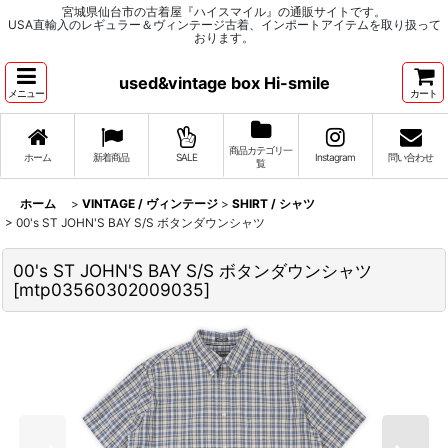
宮城県仙台市の古着屋『ハイスマイル』の通販サイトです。
USA直輸入のレギュラー＆ヴィンテージ古着、インポートアイテムを取り扱って
おります。
used&vintage box Hi-smile
メニュー
カート
商品カテゴリ一
ホーム
新着商品
SALE
Instagram
問い合わせ
覧
ホーム
>
VINTAGE / ヴィンテージ
>
SHIRT / シャツ
>
00's ST JOHN'S BAY S/S ボタンダウンシャツ
00's ST JOHN'S BAY S/S ボタンダウンシャツ
[
mtp03560302009035
]