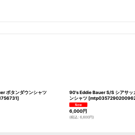
 Bauer ボタンダウンシャツ
90's Eddie Bauer S/S シ
1756731
]
ンシャツ
[
mtp035729020096
6,000
円
(
税込
:
6,600
円
)