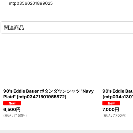
mtp03560201899025
関連商品
90's Eddie Bauer ボタンダウンシャツ "Navy
90's Eddie
Plaid"
[
mtp03471501955872
]
[
mtp034a130
6,500
円
7,000
円
(
税込
:
7,150
円
)
(
税込
:
7,700
円
)