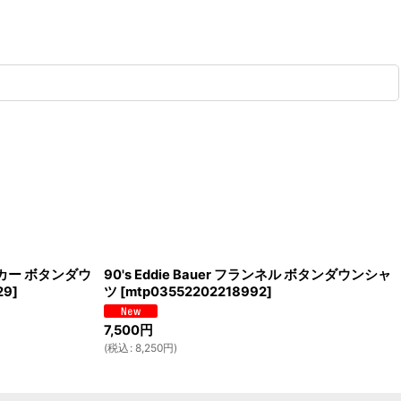
アサッカー ボタンダウ
90's Eddie Bauer フランネル ボタンダウンシャ
29
]
ツ
[
mtp03552202218992
]
7,500
円
(
税込
:
8,250
円
)