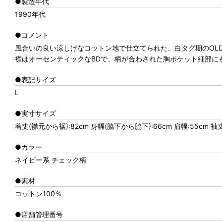
●製造年代
1990年代
●コメント
風合いの良い涼しげなコットン地で仕立てられた、白タグ期のOLD 
襟はオーセンティックなBDで、柄が合わされた胸ポケット細部に
●表記サイズ
L
●実寸サイズ
着丈(襟元から裾):82cm 身幅(脇下から脇下):66cm 肩幅:55cm 袖
●カラー
ネイビー系 チェック柄
●素材
コットン100％
●店舗管理番号