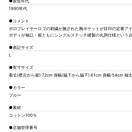
●製造年代
1990年代
●コメント
ポロプレイヤーロゴの刺繍が施された胸ポケットが目印の定番アイ
ボディが袖口・裾ともにシングルステッチ縫製の丸胴仕様という
●表記サイズ
L
●実寸サイズ
着丈(襟元から裾):72cm 身幅(脇下から脇下):61cm 肩幅:54cm 袖
●カラー
ブルー
●素材
コットン100％
●店舗管理番号