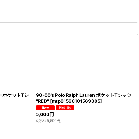
ボーダーポケットTシ
90-00's Polo Ralph Lauren ポケットTシャツ
"RED"
[
mtp01560101569005
]
5,000
円
(
税込
:
5,500
円
)