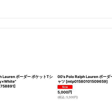
alph Lauren ボーダー ポケットTシ
00's Polo Ralph Lauren 
y×White"
ャツ
[
mtp01580101509659
]
1758891
]
5,000
円
(
税込
:
5,500
円
)