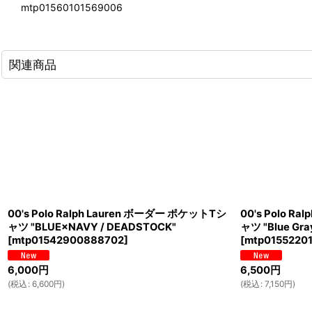
mtp01560101569006
関連商品
00's Polo Ralph Lauren ボーダー ポケットTシ
00's Polo R
ャツ "BLUE×NAVY / DEADSTOCK"
ャツ "Blue Gra
[
mtp01542900888702
]
[
mtp0155220
6,000
円
6,500
円
(
税込
:
6,600
円
)
(
税込
:
7,150
円
)