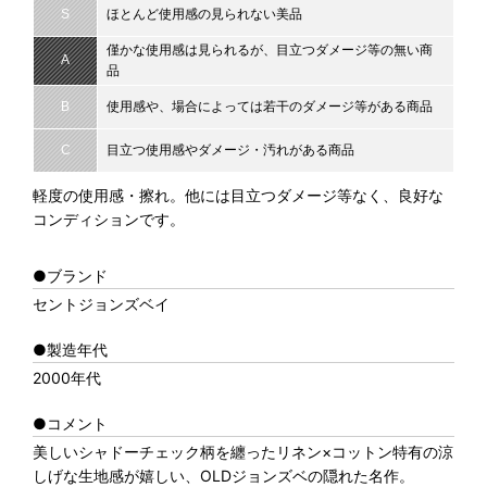
S
ほとんど使用感の見られない美品
僅かな使用感は見られるが、目立つダメージ等の無い商
A
品
B
使用感や、場合によっては若干のダメージ等がある商品
C
目立つ使用感やダメージ・汚れがある商品
軽度の使用感・擦れ。他には目立つダメージ等なく、良好な
コンディションです。
●ブランド
セントジョンズベイ
●製造年代
2000年代
●コメント
美しいシャドーチェック柄を纏ったリネン×コットン特有の涼
しげな生地感が嬉しい、OLDジョンズベの隠れた名作。