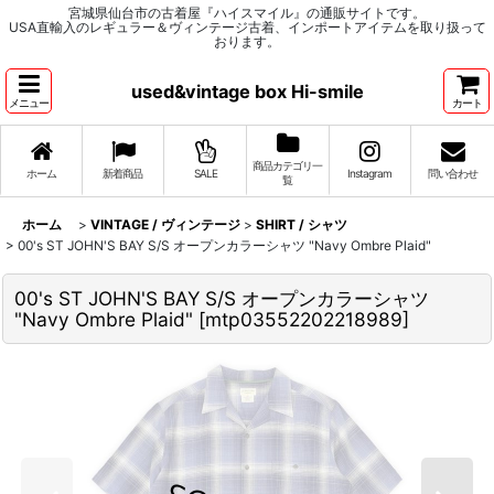
宮城県仙台市の古着屋『ハイスマイル』の通販サイトです。
USA直輸入のレギュラー＆ヴィンテージ古着、インポートアイテムを取り扱って
おります。
used&vintage box Hi-smile
メニュー
カート
商品カテゴリ一
ホーム
新着商品
SALE
Instagram
問い合わせ
覧
ホーム
>
VINTAGE / ヴィンテージ
>
SHIRT / シャツ
>
00's ST JOHN'S BAY S/S オープンカラーシャツ "Navy Ombre Plaid"
00's ST JOHN'S BAY S/S オープンカラーシャツ
"Navy Ombre Plaid"
[
mtp03552202218989
]