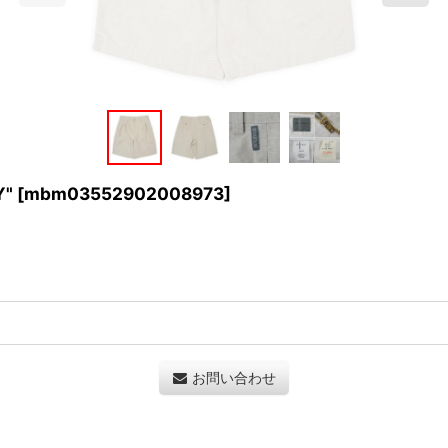
Y"
[
mbm03552902008973
]
お問い合わせ