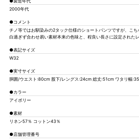
●製造年代
2000年代
●コメント
チノ等ではお馴染みの2タック仕様のショートパンツですが、こち
白過ぎず合わせ易い素材本来の色味と、程良い長さに設定された
●表記サイズ
W32
●実寸サイズ
胴囲/ウエスト:80cm 股下/レングス:24cm 総丈:51cm ワタリ幅:35
●カラー
アイボリー
●素材
リネン57％ コットン43％
●店舗管理番号