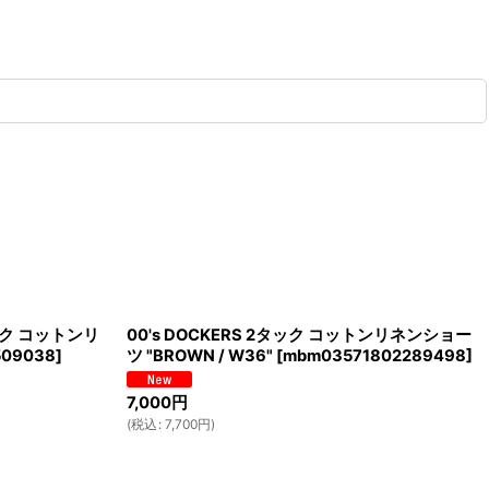
2タック コットンリ
00's DOCKERS 2タック コットンリネンショー
509038
]
ツ "BROWN / W36"
[
mbm03571802289498
]
7,000
円
(
税込
:
7,700
円
)