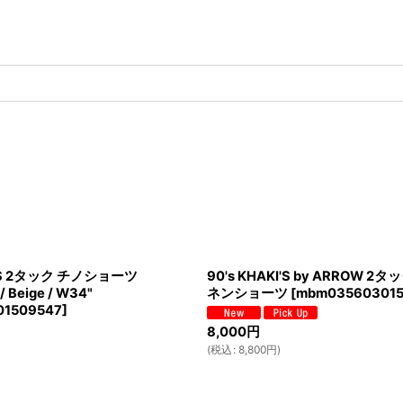
ERS 2タック チノショーツ
90's KHAKI'S by ARROW 
 Beige / W34"
ネンショーツ
[
mbm03560301
01509547
]
8,000
円
(
税込
:
8,800
円
)