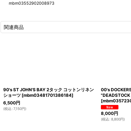
mbm03552902008973
関連商品
90's ST JOHN'S BAY 2タック コットンリネン
00's DOCK
ショーツ
[
mbm03481701386184
]
"DEADSTOCK /
[
mbm035723
6,500
円
(
税込
:
7,150
円
)
8,000
円
(
税込
:
8,800
円
)