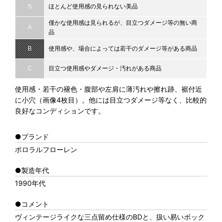
S
ほとんど使用感の見られない美品
僅かな使用感は見られるが、目立つダメージ等の無い商
A
品
B
使用感や、場合によっては若干のダメージ等がある商品
C
目立つ使用感やダメージ・汚れがある商品
使用感・若干の褪色・腹部や左肩に薄汚れや擦れ跡、裾付近
に小穴（画像4枚目）。他には目立つダメージ等なく、比較的
良好なコンディションです。
●ブランド
ポロラルフローレン
●製造年代
1990年代
●コメント
ヴィンテージライクな三点留め仕様のBDと、扱い易いボック