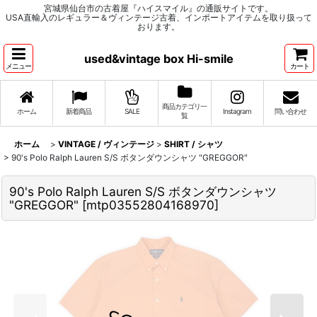
宮城県仙台市の古着屋『ハイスマイル』の通販サイトです。
USA直輸入のレギュラー＆ヴィンテージ古着、インポートアイテムを取り扱って
おります。
used&vintage box Hi-smile
メニュー
カート
商品カテゴリ一
ホーム
新着商品
SALE
Instagram
問い合わせ
覧
ホーム
>
VINTAGE / ヴィンテージ
>
SHIRT / シャツ
>
90's Polo Ralph Lauren S/S ボタンダウンシャツ "GREGGOR"
90's Polo Ralph Lauren S/S ボタンダウンシャツ
"GREGGOR"
[
mtp03552804168970
]