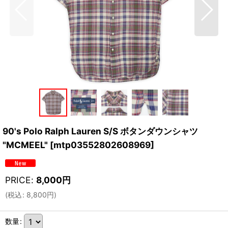
90's Polo Ralph Lauren S/S ボタンダウンシャツ
"MCMEEL"
[
mtp03552802608969
]
PRICE
:
8,000
円
(
税込
:
8,800
円
)
数量
: