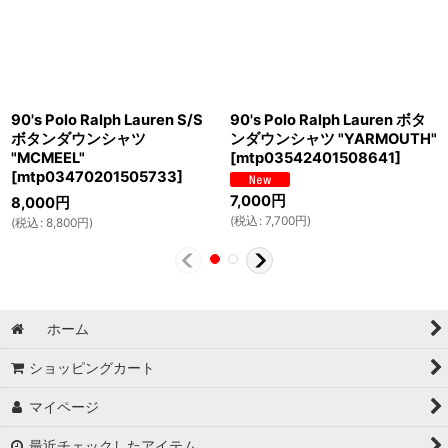
90's Polo Ralph Lauren S/S
90's Polo Ralph Lauren ボタ
ボタンダウンシャツ
ンダウンシャツ "YARMOUTH"
"MCMEEL"
[
mtp03542401508641
]
[
mtp03470201505733
]
7,000
円
8,000
円
(
税込
:
7,700
円
)
(
税込
:
8,800
円
)
ホーム
ショッピングカート
マイページ
最近チェックしたアイテム