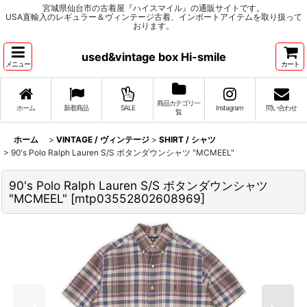
宮城県仙台市の古着屋『ハイスマイル』の通販サイトです。
USA直輸入のレギュラー＆ヴィンテージ古着、インポートアイテムを取り扱って
おります。
used&vintage box Hi-smile
メニュー
カート
商品カテゴリ一
ホーム
新着商品
SALE
Instagram
問い合わせ
覧
ホーム
>
VINTAGE / ヴィンテージ
>
SHIRT / シャツ
>
90's Polo Ralph Lauren S/S ボタンダウンシャツ "MCMEEL"
90's Polo Ralph Lauren S/S ボタンダウンシャツ
"MCMEEL"
[
mtp03552802608969
]