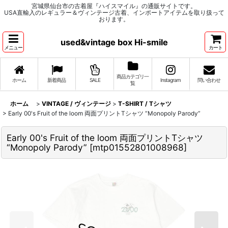
宮城県仙台市の古着屋『ハイスマイル』の通販サイトです。
USA直輸入のレギュラー＆ヴィンテージ古着、インポートアイテムを取り扱って
おります。
used&vintage box Hi-smile
メニュー
カート
商品カテゴリ一
ホーム
新着商品
SALE
Instagram
問い合わせ
覧
ホーム
>
VINTAGE / ヴィンテージ
>
T-SHIRT / Tシャツ
>
Early 00's Fruit of the loom 両面プリントTシャツ “Monopoly Parody”
Early 00's Fruit of the loom 両面プリントTシャツ
“Monopoly Parody”
[
mtp01552801008968
]