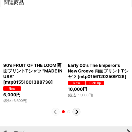
関連商品
90's FRUIT OF THE LOOM 両
Early 00's The Emperor's
面プリントTシャツ "MADE IN
New Groove 両面プリントTシ
USA"
ャツ
[
mtp01561202509126
]
[
mtp01551001388738
]
10,000
円
6,000
円
(
税込
:
11,000
円
)
(
税込
:
6,600
円
)
ホーム