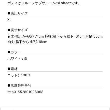
ボディはフルーツオブザルームのLofteezです。
●表記サイズ
XL
●実寸サイズ
着丈(襟元から裾):74cm 身幅(脇下から脇下):61cm 肩幅:55cm
袖丈(脇下から袖先):18cm
●カラー
ホワイト / 白
●素材
コットン100％
●店舗管理番号
mtp01552801008968