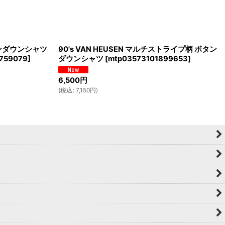
 ボタンダウンシャツ
90's VAN HEUSEN マルチストライプ柄 ボタン
759079
]
ダウンシャツ
[
mtp03573101899653
]
6,500
円
(
税込
:
7,150
円
)