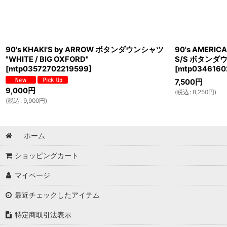
90's KHAKI'S by ARROW ボタンダウンシャツ
90's AMERICA
"WHITE / BIG OXFORD"
S/S ボタンダウン
[
mtp03572702219599
]
[
mtp0346160
7,500
円
9,000
円
(
税込
:
8,250
円
)
(
税込
:
9,900
円
)
ホーム
ショッピングカート
マイページ
最近チェックしたアイテム
特定商取引法表示