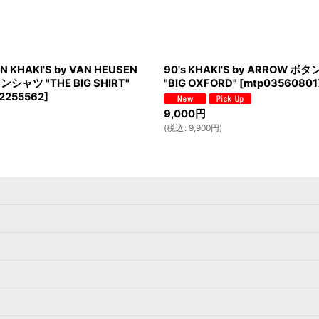
N KHAKI'S by VAN HEUSEN
90's KHAKI'S by ARROW
シャツ "THE BIG SHIRT"
"BIG OXFORD"
[
mtp03560801
2255562
]
9,000
円
(
税込
:
9,900
円
)