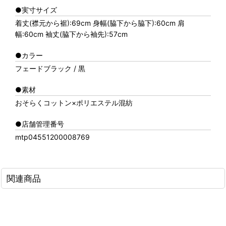
●実寸サイズ
着丈(襟元から裾):69cm 身幅(脇下から脇下):60cm 肩
幅:60cm 袖丈(脇下から袖先):57cm
●カラー
フェードブラック / 黒
●素材
おそらくコットン×ポリエステル混紡
●店舗管理番号
mtp04551200008769
関連商品