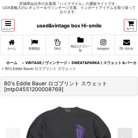
宮城県仙台市の古着屋『ハイスマイル』の通販サイトです。
USA直輸入のレギュラー＆ヴィンテージ古着、インポートアイテムを取り扱って
おります。
used&vintage box Hi-smile
メニュー
カート
商品カテゴリ一
ホーム
新着商品
SALE
Instagram
問い合わせ
覧
ホーム
>
VINTAGE / ヴィンテージ
>
SWEAT&PARKA / スウェット＆パーカ
>
80's Eddie Bauer ロゴプリント スウェット
80's Eddie Bauer ロゴプリント スウェット
[
mtp04551200008769
]