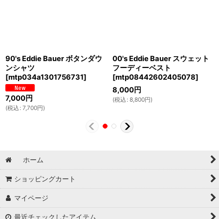
90's Eddie Bauer ボタンダウ
00's Eddie Bauer スウェット
ンシャツ
フーディーベスト
[
mtp034a1301756731
]
[
mtp08442602405078
]
8,000
円
7,000
円
(
税込
:
8,800
円
)
(
税込
:
7,700
円
)
ホーム
ショッピングカート
マイページ
最近チェックしたアイテム