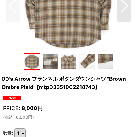
00's Arrow フランネル ボタンダウンシャツ "Brown
Ombre Plaid"
[
mtp03551002218743
]
PRICE
:
8,000
円
(
税込
:
8,800
円
)
数量
: