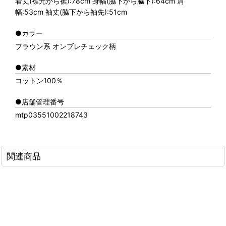
着丈(襟元から裾):78cm 身幅(脇下から脇下):64cm 肩
幅:53cm 袖丈(脇下から袖先):51cm
●カラー
ブラウン系 オンブレチェック柄
●素材
コットン100％
●店舗管理番号
mtp03551002218743
関連商品