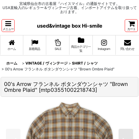
宮城県仙台市の古着屋『ハイスマイル』の通販サイトです。
USA直輸入のレギュラー＆ヴィンテージ古着、インポートアイテムを取り扱って
おります。
used&vintage box Hi-smile
メニュー
カート
商品カテゴリ一
ホーム
新着商品
SALE
Instagram
問い合わせ
覧
ホーム
>
VINTAGE / ヴィンテージ
>
SHIRT / シャツ
>
00's Arrow フランネル ボタンダウンシャツ "Brown Ombre Plaid"
00's Arrow フランネル ボタンダウンシャツ "Brown
Ombre Plaid"
[
mtp03551002218743
]