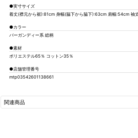
●実寸サイズ
着丈(襟元から裾):81cm 身幅(脇下から脇下):63cm 肩幅:54cm 袖
●カラー
バーガンディー系 総柄
●素材
ポリエステル65％ コットン35％
●店舗管理番号
mtp03542601138661
関連商品