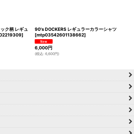
チェック柄 レギュ
90's DOCKERS レギュラーカラーシャツ
02219309
]
[
mtp03542601138662
]
6,000
円
(
税込
:
6,600
円
)