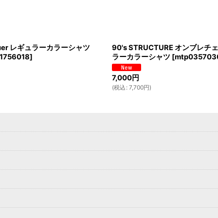
 Bauer レギュラーカラーシャツ
90's STRUCTURE オンブレ
1756018
]
ラーカラーシャツ
[
mtp035703
7,000
円
(
税込
:
7,700
円
)