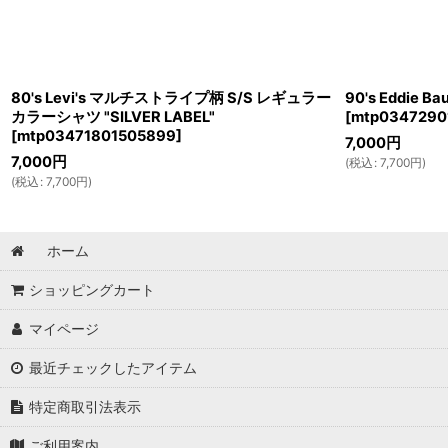
80's Levi's マルチストライプ柄 S/S レギュラー
90's Eddie
カラーシャツ "SILVER LABEL"
[
mtp0347290
[
mtp03471801505899
]
7,000
円
7,000
円
(
税込
:
7,700
円
)
(
税込
:
7,700
円
)
ホーム
ショッピングカート
マイページ
最近チェックしたアイテム
特定商取引法表示
ご利用案内