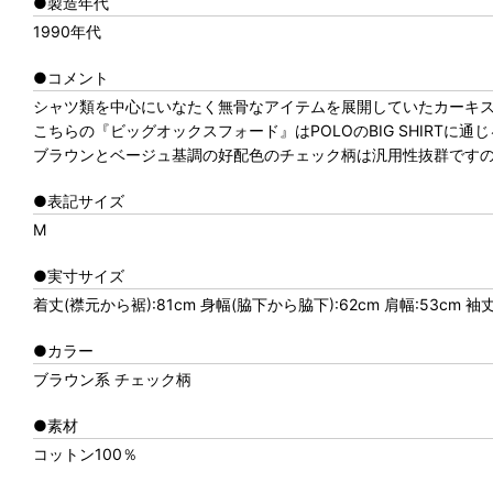
●製造年代
1990年代
●コメント
シャツ類を中心にいなたく無骨なアイテムを展開していたカーキス
こちらの『ビッグオックスフォード』はPOLOのBIG SHIRT
ブラウンとベージュ基調の好配色のチェック柄は汎用性抜群です
●表記サイズ
M
●実寸サイズ
着丈(襟元から裾):81cm 身幅(脇下から脇下):62cm 肩幅:53cm 袖
●カラー
ブラウン系 チェック柄
●素材
コットン100％