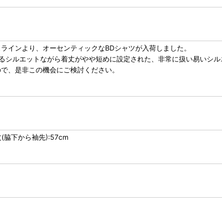
ラインより、オーセンティックなBDシャツが入荷しました。
に通じるシルエットながら着丈がやや短めに設定された、非常に扱い易いシ
ので、是非この機会にご検討ください。
丈(脇下から袖先):57cm