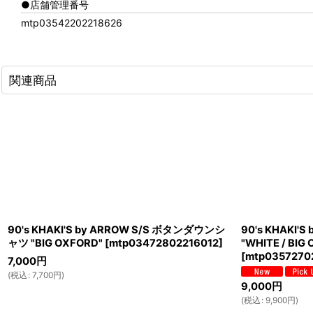
●店舗管理番号
mtp03542202218626
関連商品
90's KHAKI'S by ARROW S/S ボタンダウンシ
90's KHAKI
ャツ "BIG OXFORD"
[
mtp03472802216012
]
"WHITE / BIG
[
mtp0357270
7,000
円
(
税込
:
7,700
円
)
9,000
円
(
税込
:
9,900
円
)