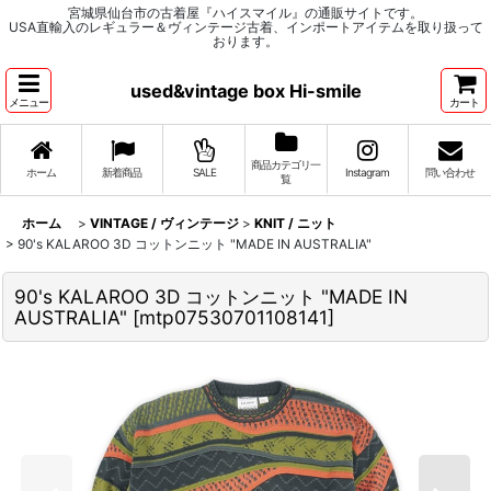
宮城県仙台市の古着屋『ハイスマイル』の通販サイトです。
USA直輸入のレギュラー＆ヴィンテージ古着、インポートアイテムを取り扱って
おります。
used&vintage box Hi-smile
メニュー
カート
商品カテゴリ一
ホーム
新着商品
SALE
Instagram
問い合わせ
覧
ホーム
>
VINTAGE / ヴィンテージ
>
KNIT / ニット
>
90's KALAROO 3D コットンニット "MADE IN AUSTRALIA"
90's KALAROO 3D コットンニット "MADE IN
AUSTRALIA"
[
mtp07530701108141
]