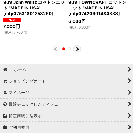
90's John Weitz コットンニッ
90's TOWNCRAFT コットン
ト "MADE IN USA"
ニット "MADE IN USA"
[
mtp07531801258260
]
[
mtp07420901484388
]
6,000
円
7,000
円
(
税込
:
6,600
円
)
(
税込
:
7,700
円
)
ホーム
ショッピングカート
マイページ
最近チェックしたアイテム
特定商取引法表示
ご利用案内