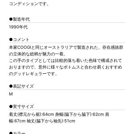
コンディションです。
●製造年代
1990年代
●コメント
本家COOGIと同じオーストラリアで製造された、存在感抜群
の立体的な総柄が魅力の一着。
この手のタイプとしては比較的落ち着いた色味で構成されて
おりますので、意外に様々なボトムスと合わせ易くおすすめ
のグッドレギュラーです。
●表記サイズ
M
●実寸サイズ
着丈(襟元から裾):64cm 身幅(脇下から脇下):62cm 肩
幅:67cm 袖丈(脇下から袖先):51cm
●カラー