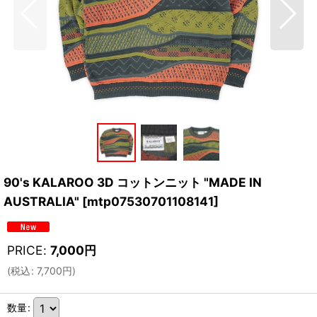
90's KALAROO 3D コットンニット "MADE IN
AUSTRALIA"
[
mtp07530701108141
]
PRICE
:
7,000
円
(
税込
:
7,700
円
)
数量
: