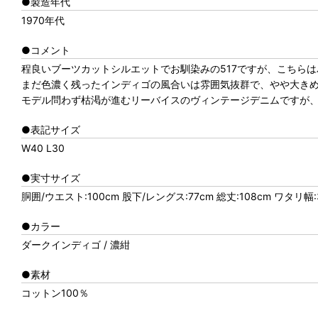
●製造年代
1970年代
●コメント
程良いブーツカットシルエットでお馴染みの517ですが、こちらは
まだ色濃く残ったインディゴの風合いは雰囲気抜群で、やや大きめ
モデル問わず枯渇が進むリーバイスのヴィンテージデニムですが
●表記サイズ
W40 L30
●実寸サイズ
胴囲/ウエスト:100cm 股下/レングス:77cm 総丈:108cm ワタリ幅:3
●カラー
ダークインディゴ / 濃紺
●素材
コットン100％