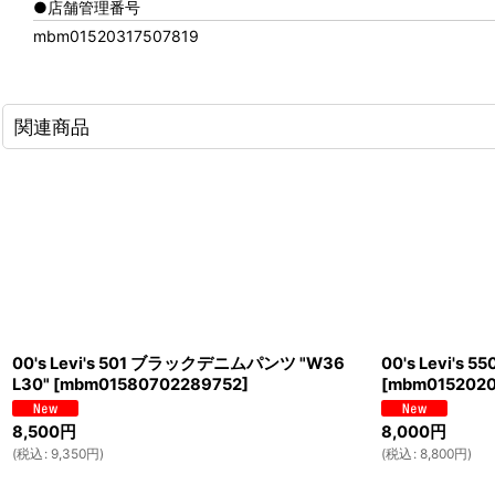
●店舗管理番号
mbm01520317507819
関連商品
00's Levi's 501 ブラックデニムパンツ "W36
00's Levi's
L30"
[
mbm01580702289752
]
[
mbm015202
8,500
円
8,000
円
(
税込
:
9,350
円
)
(
税込
:
8,800
円
)