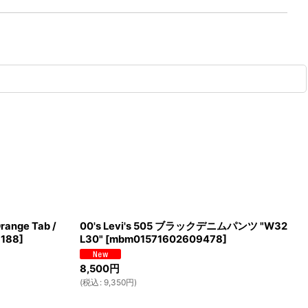
ange Tab /
00's Levi's 505 ブラックデニムパンツ "W32
188
]
L30"
[
mbm01571602609478
]
8,500
円
(
税込
:
9,350
円
)