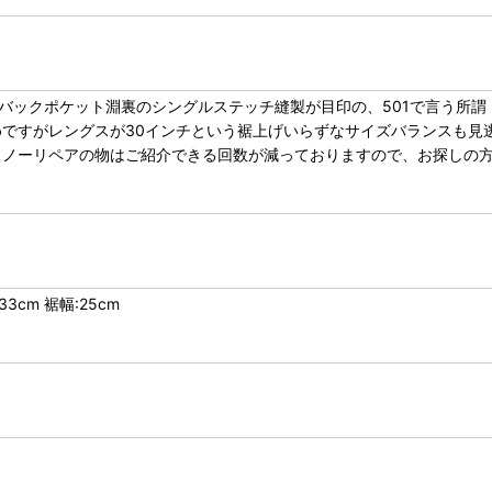
バックポケット淵裏のシングルステッチ縫製が目印の、501で言う所謂『
ですがレングスが30インチという裾上げいらずなサイズバランスも見
、ノーリペアの物はご紹介できる回数が減っておりますので、お探しの
3cm 裾幅:25cm