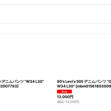
 550 デニムパンツ "W34 L30"
90's Levi's 505 デニムパンツ "Or
02007793
]
W34 L30"
[
mbm01561803009
13,000
円
(
税込
:
14,300
円
)