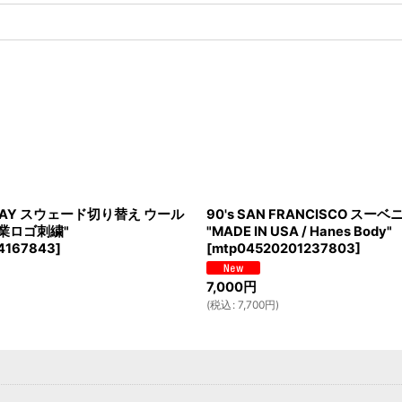
'S BAY スウェード切り替え ウール
90's SAN FRANCISCO ス
業ロゴ刺繍"
"MADE IN USA / Hanes Body"
4167843
]
[
mtp04520201237803
]
7,000
円
(
税込
:
7,700
円
)