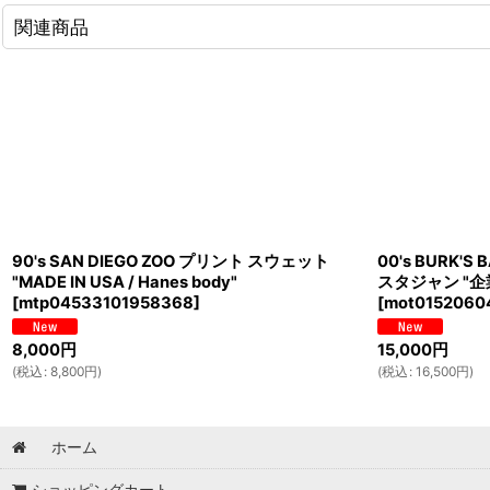
関連商品
90's SAN DIEGO ZOO プリント スウェット
00's BURK
"MADE IN USA / Hanes body"
スタジャン "企
[
mtp04533101958368
]
[
mot0152060
8,000
円
15,000
円
(
税込
:
8,800
円
)
(
税込
:
16,500
円
)
ホーム
ショッピングカート