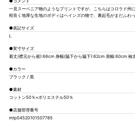
●コメント
一見スーベニア物のようなプリントですが、こちらはコロラド州にある『
程良く地厚な生地のボディはヘインズの物で、裏起毛がまだふわ
●表記サイズ
L
●実寸サイズ
着丈(襟元から裾):66cm 身幅(脇下から脇下):62cm 肩幅:60cm 袖
●カラー
ブラック / 黒
●素材
コットン50％×ポリエステル50％
●店舗管理番号
mtp04520101507785