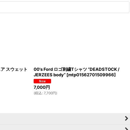
ーベニア スウェット
00's Ford ロゴ刺繍Tシャツ “DEADSTOCK /
JERZEES body”
[
mtp01562701509966
]
7,000
円
(
税込
:
7,700
円
)